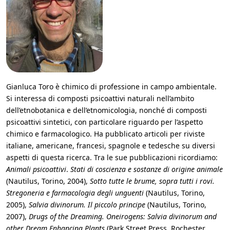
Gianluca Toro è chimico di professione in campo ambientale.
Si interessa di composti psicoattivi naturali nell’ambito
dell’etnobotanica e dell’etnomicologia, nonché di composti
psicoattivi sintetici, con particolare riguardo per l’aspetto
chimico e farmacologico. Ha pubblicato articoli per riviste
italiane, americane, francesi, spagnole e tedesche su diversi
aspetti di questa ricerca. Tra le sue pubblicazioni ricordiamo:
Animali psicoattivi
.
Stati di coscienza e sostanze di origine animale
(Nautilus, Torino, 2004),
Sotto tutte le brume, sopra tutti i rovi.
Stregoneria e farmacologia degli unguenti
(Nautilus, Torino,
2005),
Salvia divinorum. Il piccolo principe
(Nautilus, Torino,
2007),
Drugs of the Dreaming. Oneirogens: Salvia divinorum and
other Dream Enhancing Plants
(Park Street Press, Rochester,