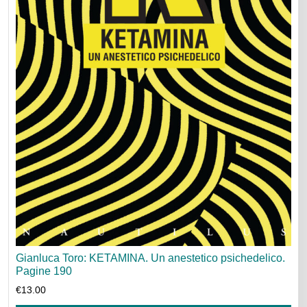
Gianluca Toro: KETAMINA. Un anestetico psichedelico.
Pagine 190
€
13.00