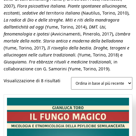
2007),
Flora psicoattiva italiana. Piante spontanee allucinogene,
eccitanti, sedative del territorio italiano
(Nautilus, Torino, 2010),
La radice di Dio e delle streghe. Miti e riti della mandragora
dall’antichità ad oggi
(Yume, Torino, 2014),
DMT. Usi,
fenomenologia e ipotesi
(Avvicinamenti, Pinerolo, 2017),
L’ombra
mortale della notte. Storia antica e moderna della belladonna
(Yume, Torino, 2017),
Il risveglio della bestia. Droghe, terogeni e
allucinogeni nelle culture tradizionali.
(Yume, Torino, 2018) e
Giusquiamo. Fra ebbrezze rituali e medicine tradizionali,
in
collaborazione con G. Samorini (Yume, Torino, 2019).
Ordina
Visualizzazione di 8 risultati
in
base
al
più
recente