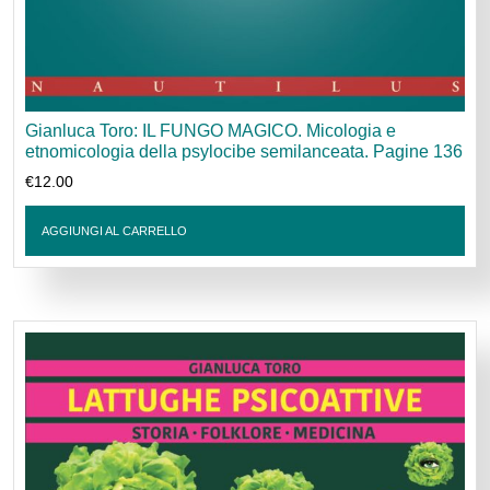
Gianluca Toro: IL FUNGO MAGICO. Micologia e
etnomicologia della psylocibe semilanceata. Pagine 136
€
12.00
AGGIUNGI AL CARRELLO