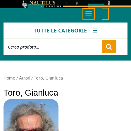
Skip
to
Open
content
Button
TUTTE LE CATEGORIE
Cerca:
Cart
/
/ Toro, Gianluca
Home
Autori
Toro, Gianluca