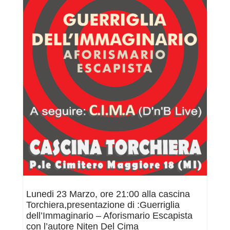
Popolare,presentazione
di
:Guerriglia
dell’Immaginario
–
Aforismario
Escapista
con
l’autore
Niten
Del
Cima
Lunedi 23 Marzo, ore 21:00 alla cascina
Torchiera,presentazione di :Guerriglia
dell’Immaginario – Aforismario Escapista
con l’autore Niten Del Cima