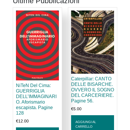
Ultime Pubblicazioni
Embriaci,
il
13
e
14
giugno
ci
sarà
la
F
P
Piccola
I
fiera
a
dell’editoria
Caterpillar: CANTO
e
DELLE BISARCHE.
anarchica
NiTeN Del Cima:
de
OVVERO IL SOGNO
GUERRIGLIA
L
e
DEL CARCERIERE.
DELL’IMMAGINARI
s
libertaria
Pagine 56.
O. Aforismario
€
escapista. Pagine
€
5.00
128
€
12.00
AGGIUNGI AL
CARRELLO