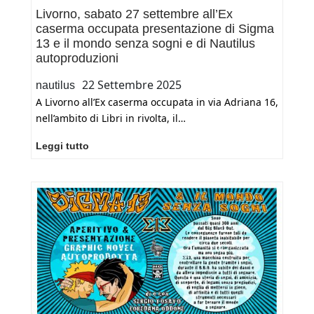
Livorno, sabato 27 settembre all’Ex
caserma occupata presentazione di Sigma
13 e il mondo senza sogni e di Nautilus
autoproduzioni
22 Settembre 2025
nautilus
A Livorno all’Ex caserma occupata in via Adriana 16,
nell’ambito di Libri in rivolta, il…
Livorno,
Leggi tutto
sabato
27
settembre
all’Ex
caserma
occupata
presentazione
di
Sigma
13