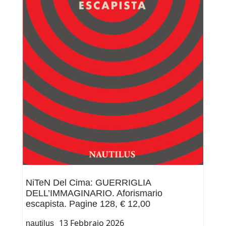
con
l’autore
Niten
Del
Cima
NiTeN Del Cima: GUERRIGLIA
DELL’IMMAGINARIO. Aforismario
escapista. Pagine 128, € 12,00
13 Febbraio 2026
nautilus