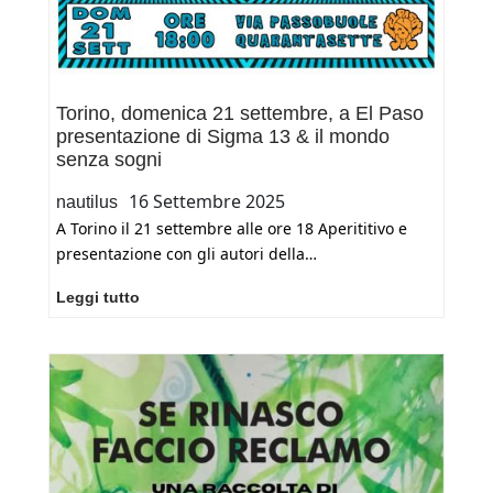
e
il
mondo
senza
Torino, domenica 21 settembre, a El Paso
sogni
presentazione di Sigma 13 & il mondo
e
senza sogni
di
Nautilus
16 Settembre 2025
nautilus
autoproduzioni
A Torino il 21 settembre alle ore 18 Aperititivo e
presentazione con gli autori della…
Torino,
Leggi tutto
domenica
21
settembre,
a
El
Paso
presentazione