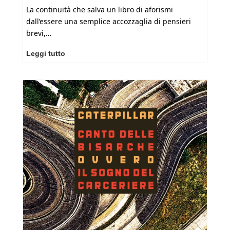
La continuità che salva un libro di aforismi
dall’essere una semplice accozzaglia di pensieri
brevi,…
NiTeN
Leggi tutto
Del
Cima:
GUERRIGLIA
DELL’IMMAGINARIO.
Aforismario
escapista.
Pagine
128,
€
12,00