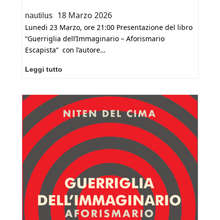
18 Marzo 2026
nautilus
Lunedi 23 Marzo, ore 21:00 Presentazione del libro
“Guerriglia dell’Immaginario – Aforismario
Escapista” con l’autore…
Lunedi
Leggi tutto
23
Marzo,
ore
21:00
alla
cascina
Torchiera,presentazione
di
:Guerriglia
dell’Immaginario
–
Aforismario
Escapista