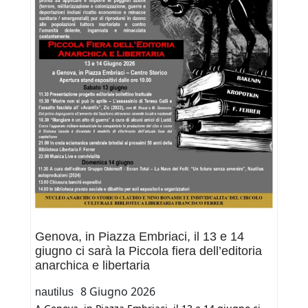
40
schede.
€
7.50
Genova, in Piazza Embriaci, il 13 e 14
giugno ci sarà la Piccola fiera dell’editoria
anarchica e libertaria
8 Giugno 2026
nautilus