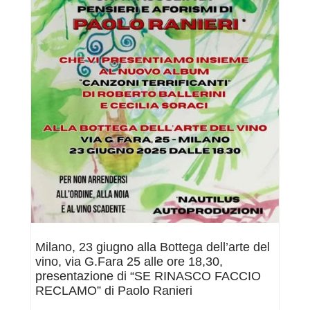
di
Sigma
13
&
il
mondo
senza
sogni
Milano, 23 giugno alla Bottega dell’arte del
vino, via G.Fara 25 alle ore 18,30,
presentazione di “SE RINASCO FACCIO
RECLAMO” di Paolo Ranieri