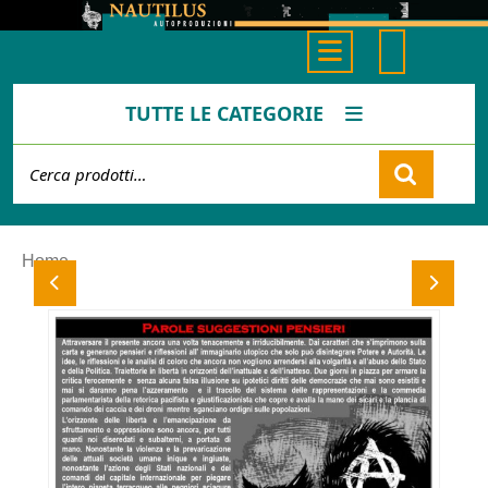
Skip
to
Open
content
Button
TUTTE LE CATEGORIE
Cerca:
Cart
Home
Previous
Next