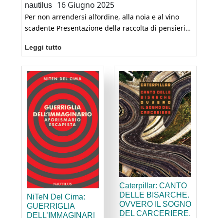
16 Giugno 2025
nautilus
Per non arrendersi all’ordine, alla noia e al vino
scadente Presentazione della raccolta di pensieri…
Milano,
Leggi tutto
23
giugno
alla
Bottega
dell’arte
del
vino,
via
G.Fara
F
25
P
alle
I
a
ore
Caterpillar: CANTO
e
18,30,
DELLE BISARCHE.
NiTeN Del Cima:
de
presentazione
OVVERO IL SOGNO
GUERRIGLIA
L
DEL CARCERIERE.
di
DELL’IMMAGINARI
s