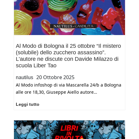
Al Modo di Bologna il 25 ottobre “Il mistero
(solubile) dello zucchero assassino”.
L’autore ne discute con Davide Milazzo di
scuola Liber Tao
20 Ottobre 2025
nautilus
Al Modo infoshop di via Mascarella 24/b a Bologna
alle ore 18,30, Giuseppe Aiello autore…
Al
Leggi tutto
Modo
di
Bologna
il