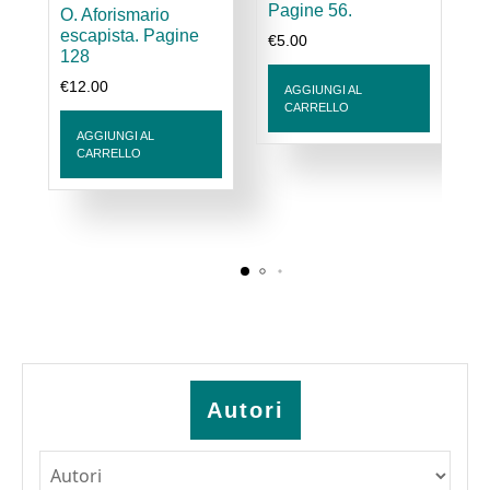
Pagine 56.
O. Aforismario
“SE
€
escapista. Pagine
€
5.00
RINASCO
128
FACCIO
€
12.00
AGGIUNGI AL
RECLAMO”
CARRELLO
di
AGGIUNGI AL
Paolo
CARRELLO
Ranieri
Autori