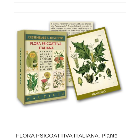
CANTO
DELLE
BISARCHE.
OVVERO
IL
SOGNO
DEL
CARCERIERE.
Pagine
56,
€
5,00
FLORA PSICOATTIVA ITALIANA. Piante