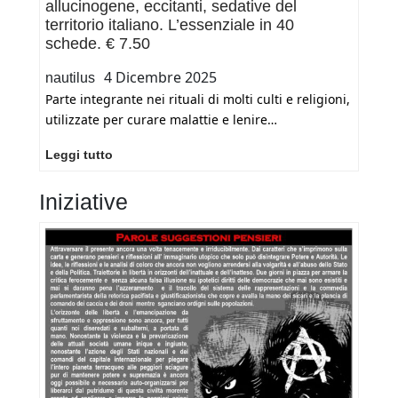
allucinogene, eccitanti, sedative del
territorio italiano. L’essenziale in 40
schede. € 7.50
4 Dicembre 2025
nautilus
Parte integrante nei rituali di molti culti e religioni,
utilizzate per curare malattie e lenire…
FLORA
Leggi tutto
PSICOATTIVA
ITALIANA.
Iniziative
Piante
allucinogene,
eccitanti,
sedative
del
territorio
italiano.
L’essenziale
in