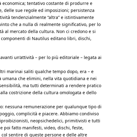
tà economica; tentativo costante di produrre e
le, delle sue regole ed imposizioni; persistenza
ttività tendenzialmente “altra” e istintivamente
vinto che a nulla di realmente significativo, per lo
à al mercato della cultura. Non ci credono e si
 componenti di Nautilus editano libri, dischi,
vanti un’attività – per lo più editoriale – legata ai
ltri marinai saliti qualche tempo dopo, era – e
à umana che elimini, nella vita quotidiana e nei
ensibilità, ma tutti determinati a rendere pratico
alla costrizione della cultura omologata e dello
Stato: nessuna remunerazione per qualunque tipo di
appoggio, complicità e piacere. Abbiamo condiviso
roibizionisti, neopsichedelici, primitivisti e tutti
poi fatto manifesti, video, dischi, feste,
 col sentire di queste persone e delle altre