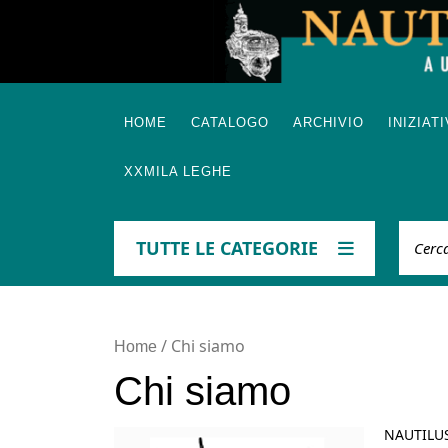
Skip
to
content
HOME
CATALOGO
ARCHIVIO
INIZIAT
XXMILA LEGHE
Cerca
TUTTE LE CATEGORIE
/ Chi siamo
Home
Chi siamo
NAUTILUS 