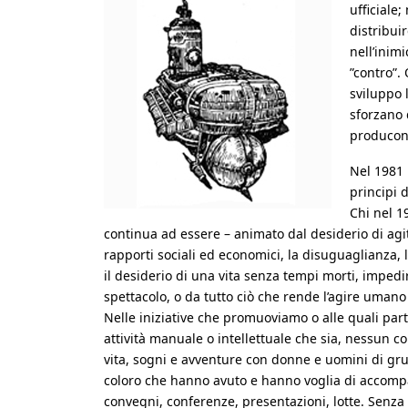
ufficiale
distribui
nell’inim
”contro”. 
sviluppo 
sforzano 
producon
Nel 1981 i
principi 
Chi nel 1
continua ad essere – animato dal desiderio di agit
rapporti sociali ed economici, la disuguaglianza,
il desiderio di una vita senza tempi morti, impedi
spettacolo, o da tutto ciò che rende l’agire umano
Nelle iniziative che promuoviamo o alle quali par
attività manuale o intellettuale che sia, nessun c
vita, sogni e avventure con donne e uomini di gruppi
coloro che hanno avuto e hanno voglia di accompagn
convegni, conferenze, presentazioni, lotte. Senza d