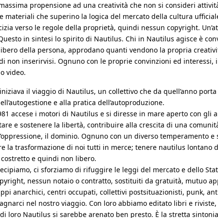
; massima propensione ad una creatività che non si consideri attivi
re materiali che superino la logica del mercato della cultura ufficia
icizia verso le regole della proprietà, quindi nessun copyright. Un’a
Questo in sintesi lo spirito di Nautilus. Chi in Nautilus agisce è con
libero della persona, approdano quanti vendono la propria creativit
di non inserirvisi. Ognuno con le proprie convinzioni ed interessi, i
o video.
niziava il viaggio di Nautilus, un collettivo che da quell’anno porta a
dell’autogestione e alla pratica dell’autoproduzione.
981 accese i motori di Nautilus e si diresse in mare aperto con gli a
are e sostenere la libertà, contribuire alla crescita di una comunit
 l’oppressione, il dominio. Ognuno con un diverso temperamento e s
re la trasformazione di noi tutti in merce; tenere nautilus lontano d
 costretto e quindi non libero.
tecipiamo, ci sforziamo di rifuggire le leggi del mercato e dello 
opyright, nessun notaio o contratto, sostituiti da gratuità, mutuo 
 anarchici, centri occupati, collettivi postsituazionisti, punk, antip
arci nel nostro viaggio. Con loro abbiamo editato libri e riviste, e 
i loro Nautilus si sarebbe arenato ben presto. È la stretta sintonia