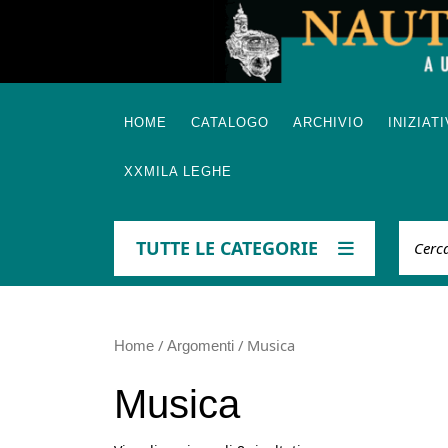
Skip
to
content
HOME
CATALOGO
ARCHIVIO
INIZIAT
XXMILA LEGHE
Cerca
TUTTE LE CATEGORIE
/
/ Musica
Home
Argomenti
Musica