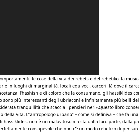
omportamenti, le cose della vita dei rebets e del rebetiko, la music
arie in luoghi di marginalità, locali equivoci, carceri, là dove il ca
ostanza, l’hashish e di coloro che la consumano, gli hassiklides con
oro sono più interessanti degli ubriaconi e infinitamente più belli d
esiderata tranquillità che scaccia i pensieri neri».Questo libro cons
 della Vita. L‘“antropologo urbano” – come si definiva – che fa una s
li hassiklides, non è un malavitoso ma sta dalla loro parte, dalla 
 perfettamente consapevole che non c’è un modo rebetiko di pensare,