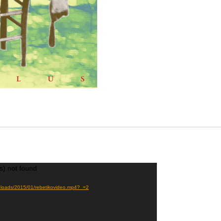
s) not found
t/uploads/2015/01/rebetikovideo.mp4?_=2