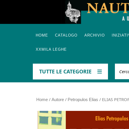
Skip
to
content
HOME
CATALOGO
ARCHIVIO
INIZIAT
XXMILA LEGHE
Cerca
TUTTE LE CATEGORIE
/
/
/ ELIAS PETROPU
Home
Autore
Petropulos Elias