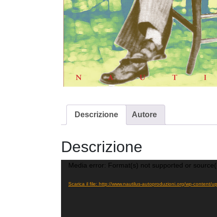
Descrizione
Autore
Descrizione
Video
Media error: Format(s) not supported or source(
Player
Scarica il file: http://www.nautilus-autoproduzioni.org/wp-conten