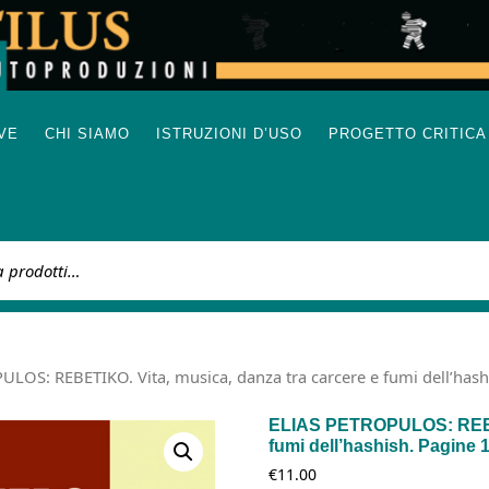
IVE
CHI SIAMO
ISTRUZIONI D’USO
PROGETTO CRITICA
:
LOS: REBETIKO. Vita, musica, danza tra carcere e fumi dell’hashis
ELIAS PETROPULOS: REBETI
fumi dell’hashish. Pagine 12
€
11.00