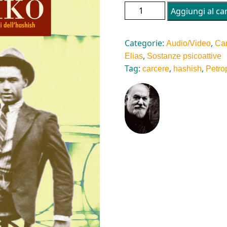
ELIAS PETROPULOS: REBETIKO
Aggiungi al car
Categorie:
,
Audio/Video
Ca
,
Elias
Sostanze psicoattive
Tag:
,
,
carcere
hashish
Petro