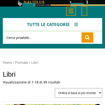
Skip
to
Open
content
Button
TUTTE LE CATEGORIE
Cerca:
Cart
/
/ Libri
Home
Formato
Libri
Ordina
Visualizzazione di 1-18 di 99 risultati
in
base
al
più