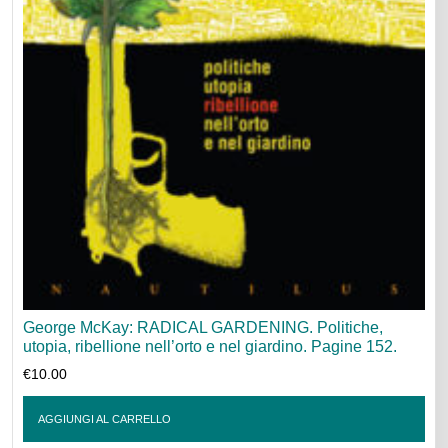
George McKay: RADICAL GARDENING. Politiche,
utopia, ribellione nell’orto e nel giardino. Pagine 152.
€
10.00
AGGIUNGI AL CARRELLO