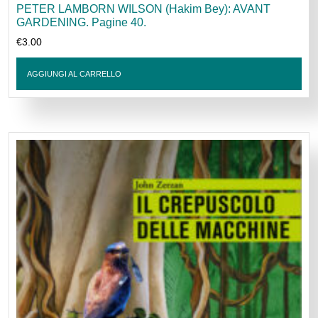
PETER LAMBORN WILSON (Hakim Bey): AVANT
GARDENING. Pagine 40.
€
3.00
AGGIUNGI AL CARRELLO