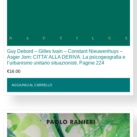
Guy Debord – Gilles Ivain – Constant Nieuwenhuys –
Asger Jorn: CITTA’ ALLA DERIVA. La psicogeografia e
l’urbanismo unitario situazionisti. Pagine 224
€
16.00
AGGIUNGI AL CARRELLO