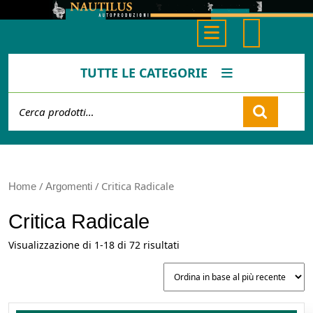
Skip
to
Open
content
Button
TUTTE LE CATEGORIE
Cerca:
Cart
/
/ Critica Radicale
Home
Argomenti
Critica Radicale
Ordina
Visualizzazione di 1-18 di 72 risultati
in
base
al
più