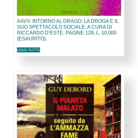
AAVV: INTORNO AL DRAGO. LA DROGA E IL
SUO SPETTACOLO SOCIALE, A CURA DI
RICCARDO D’ESTE. PAGINE 128, L. 10.000
(ESAURITO).
LEGGI TUTTO