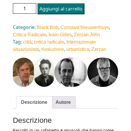
Nautilusbox: Il pensiero radicale quantità
Aggiungi al carrello
Categorie:
,
,
Black Bob
Constant Nieuwenhuys
,
,
Critica Radicale
Ivain Gilles
Zerzan John
Tag:
,
,
città
critica radicale
Internazionale
,
,
,
situazionista
rivoluzione
urbanistica
Zerzan
Descrizione
Autore
Descrizione
Raccolti in un cofanetto 4 opuscoli che hanno come