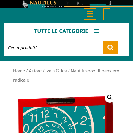
Skip
to
Open
content
Button
TUTTE LE CATEGORIE
Cerca:
Cart
/
/
/ Nautilusbox: Il pensiero
Home
Autore
Ivain Gilles
radicale