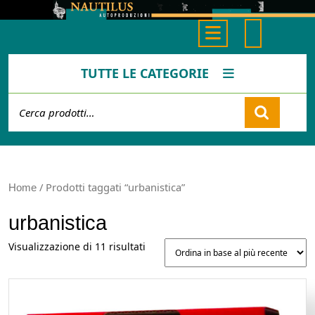
Skip
to
Open
content
Button
TUTTE LE CATEGORIE
Cerca:
Cart
/ Prodotti taggati “urbanistica”
Home
urbanistica
Ordina
Visualizzazione di 11 risultati
in
base
al
più