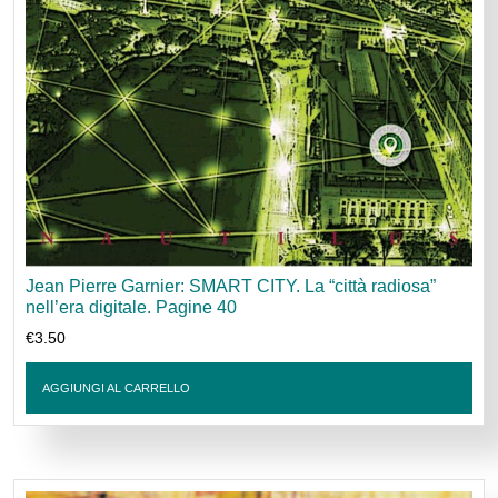
Jean Pierre Garnier: SMART CITY. La “città radiosa”
nell’era digitale. Pagine 40
€
3.50
AGGIUNGI AL CARRELLO