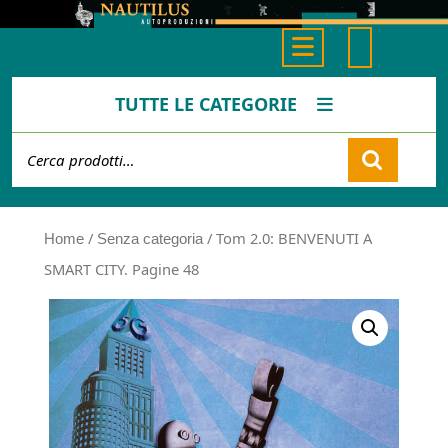
Skip
to
Open
content
Button
TUTTE LE CATEGORIE
Cerca:
Cart
/
/ Tom 2.0: BENVENUTI A
Home
Senza categoria
SMART CITY. Pagine 48