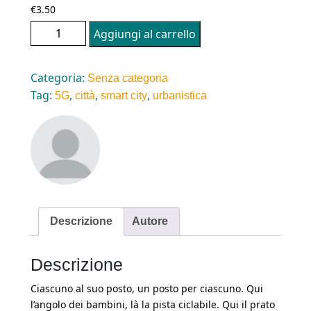
€
3.50
Tom 2.0: BENVENUTI A SMART CITY. Pagine 48
Aggiungi al carrello
quantità
Categoria:
Senza categoria
Tag:
,
,
,
5G
città
smart city
urbanistica
Descrizione
Autore
Descrizione
Ciascuno al suo posto, un posto per ciascuno. Qui
l’angolo dei bambini, là la pista ciclabile. Qui il prato