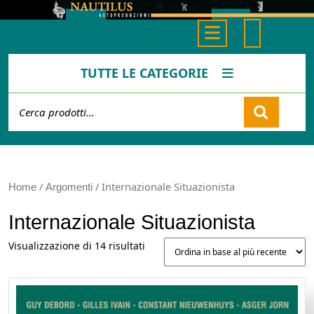
Skip
to
Open
content
Button
TUTTE LE CATEGORIE
Cerca:
Cart
/
/ Internazionale Situazionista
Home
Argomenti
Internazionale Situazionista
Ordina
Visualizzazione di 14 risultati
in
base
al
più