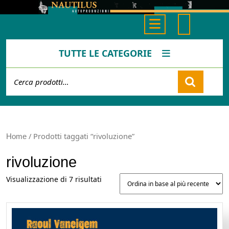
Skip
to
Open
content
Button
TUTTE LE CATEGORIE
Cerca:
Cart
/ Prodotti taggati “rivoluzione”
Home
rivoluzione
Ordina
Visualizzazione di 7 risultati
in
base
al
più