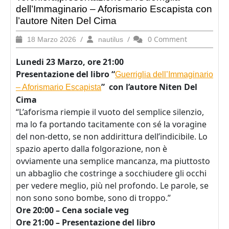
dell’Immaginario – Aforismario Escapista con
l’autore Niten Del Cima
18
/
nautilus
/
0 Comment
18 Marzo 2026
nautilus
Marzo
2026
Lunedi 23 Marzo, ore 21:00
Presentazione del libro “
Guerriglia dell’Immaginario
” con l’autore Niten Del
– Aforismario Escapista
Cima
“L’aforisma riempie il vuoto del semplice silenzio,
ma lo fa portando tacitamente con sé la voragine
del non-detto, se non addirittura dell’indicibile. Lo
spazio aperto dalla folgorazione, non è
ovviamente una semplice mancanza, ma piuttosto
un abbaglio che costringe a socchiudere gli occhi
per vedere meglio, più nel profondo. Le parole, se
non sono sono bombe, sono di troppo.”
Ore 20:00 – Cena sociale veg
Ore 21:00 – Presentazione del libro