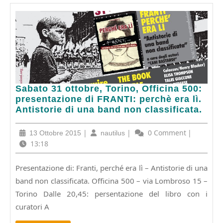
Sabato
Sabato 31 ottobre, Torino, Officina 500:
31
presentazione di FRANTI: perchè era lì.
ottobre,
Antistorie di una band non classificata.
Torino,
Officina
13
|
nautilus
|
0 Comment
|
13 Ottobre 2015
nautilus
500:
Ottobre
13:18
presentazione
2015
di
Presentazione di: Franti, perché era lì – Antistorie di una
FRANTI:
band non classificata. Officina 500 – via Lombroso 15 –
perchè
era
Torino Dalle 20,45: persentazione del libro con i
lì.
curatori A
Antistorie