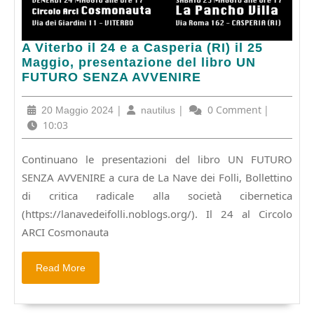
A
A Viterbo il 24 e a Casperia (RI) il 25
Viterbo
Maggio, presentazione del libro UN
il
FUTURO SENZA AVVENIRE
24
e
20
|
nautilus
|
0 Comment
|
20 Maggio 2024
nautilus
a
Maggio
10:03
Casperia
2024
(RI)
Continuano le presentazioni del libro UN FUTURO
il
SENZA AVVENIRE a cura de La Nave dei Folli, Bollettino
25
Maggio,
di critica radicale alla società cibernetica
presentazione
(https://lanavedeifolli.noblogs.org/). Il 24 al Circolo
del
ARCI Cosmonauta
libro
UN
Read
FUTURO
Read More
More
SENZA
AVVENIRE