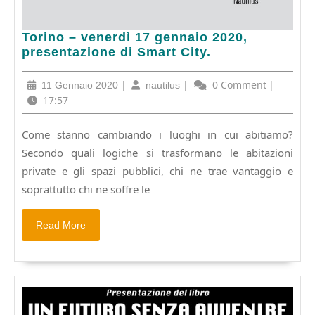
Torino
Torino – venerdì 17 gennaio 2020,
–
presentazione di Smart City.
venerdì
17
11
|
nautilus
|
0 Comment
|
11 Gennaio 2020
nautilus
gennaio
Gennaio
17:57
2020,
2020
presentazione
Come stanno cambiando i luoghi in cui abitiamo?
di
Secondo quali logiche si trasformano le abitazioni
Smart
City.
private e gli spazi pubblici, chi ne trae vantaggio e
soprattutto chi ne soffre le
Read
Read More
More