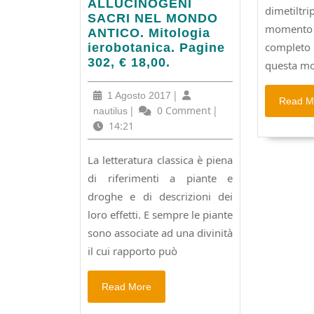
–
ALLUCINOGENI
dimetil
Carl
SACRI NEL MONDO
momento
A.
ANTICO. Mitologia
completo 
P.
ierobotanica. Pagine
Ruck:
302, € 18,00.
questa mo
ALLUCINOGENI
SACRI
1
|
1 Agosto 2017
Read M
NEL
Agosto
nautilus
|
0 Comment
|
nautilus
MONDO
2017
14:21
ANTICO.
Mitologia
La letteratura classica è piena
ierobotanica.
di riferimenti a piante e
Pagine
302,
droghe e di descrizioni dei
€
loro effetti. E sempre le piante
18,00.
sono associate ad una divinità
il cui rapporto può
Read
Read More
More