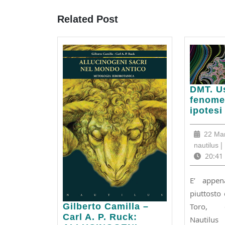
post:
Related Post
DMT.
DMT. Us
Usi,
fenome
fenome
ipotesi
e
ipotesi
22 Ma
na
|
nautilus
20:41
E’ appen
piuttosto
Gilberto
Toro, c
Gilberto Camilla –
Camilla
Carl A. P. Ruck:
Nautil