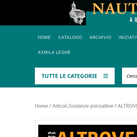
Skip
to
content
HOME
CATALOGO
ARCHIVIO
INIZIAT
XXMILA LEGHE
Cerca
TUTTE LE CATEGORIE
/
,
/ ALTROVE
Home
Articoli
Sostanze psicoattive