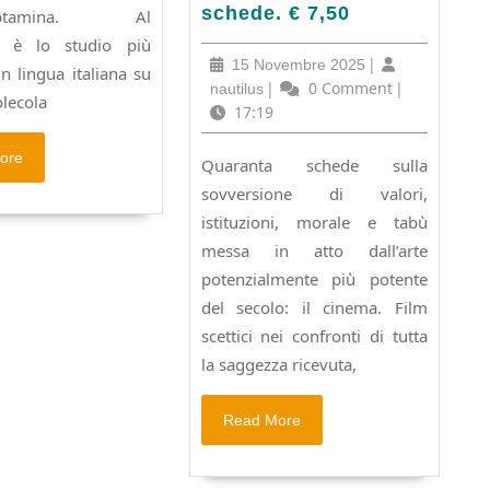
anarchista.
schede. € 7,50
triptamina. Al
L’essenziale
 è lo studio più
in
15
|
15 Novembre 2025
n lingua italiana su
40
Novembre
nautilus
|
0 Comment
|
nautilus
lecola
schede.
2025
17:19
€
7,50
Read
ore
Quaranta schede sulla
More
sovversione di valori,
istituzioni, morale e tabù
messa in atto dall’arte
potenzialmente più potente
del secolo: il cinema. Film
scettici nei confronti di tutta
la saggezza ricevuta,
Read
Read More
More