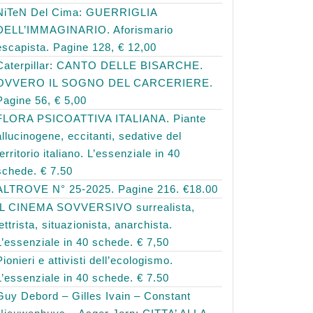
NiTeN Del Cima: GUERRIGLIA
DELL’IMMAGINARIO. Aforismario
escapista. Pagine 128, € 12,00
Caterpillar: CANTO DELLE BISARCHE.
OVVERO IL SOGNO DEL CARCERIERE.
Pagine 56, € 5,00
FLORA PSICOATTIVA ITALIANA. Piante
allucinogene, eccitanti, sedative del
territorio italiano. L’essenziale in 40
schede. € 7.50
ALTROVE N° 25-2025. Pagine 216. €18.00
IL CINEMA SOVVERSIVO surrealista,
lettrista, situazionista, anarchista.
L’essenziale in 40 schede. € 7,50
Pionieri e attivisti dell’ecologismo.
L’essenziale in 40 schede. € 7.50
Guy Debord – Gilles Ivain – Constant