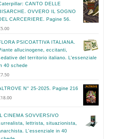
Caterpillar: CANTO DELLE
BISARCHE. OVVERO IL SOGNO
DEL CARCERIERE. Pagine 56.
€
5.00
FLORA PSICOATTIVA ITALIANA.
Piante allucinogene, eccitanti,
sedative del territorio italiano. L’essenziale
in 40 schede
€
7.50
ALTROVE N° 25-2025. Pagine 216
€
18.00
IL CINEMA SOVVERSIVO
surrealista, lettrista, situazionista,
anarchista. L'essenziale in 40
schede.