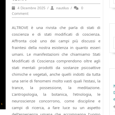
4
/
nautilus
/
0
4 Dicembre 2025
nautilus
Dicembre
Comment
2025
ALTROVE è una rivista che parla di stati di
coscienza e di stati modificati di coscienza.
Affronta cioè uno dei campi più discussi e
fraintesi della nostra esistenza in quanto esseri
umani. Le manifestazioni che chiamiamo Stati
Modificati di Coscienza comprendono oltre agli
stati mentali prodotti da sostanze psicoattive
chimiche e vegetali, anche quelli indotti da tutta
una serie di fenomeni molto vasti quali l’estasi, la
trance, la possessione, la meditazione.
L’antropologia, la botanica, l’etnologia, le
neuroscienze concorrono, come discipline e
campi di ricerca, a fare luce su un aspetto
dell’esperienza umana che accompagna l’uomo