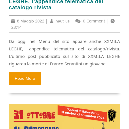
oggi
LEGHE, l’appendice telematica del
accesso
catalogo rivista
diretto
a
8
|
nautilus
|
0 Comment
|
8 Maggio 2022
nautilus
XXMILA
Maggio
23:14
LEGHE,
2022
l’appendice
Da oggi nel Menu del sito appare anche XXMILA
telematica
LEGHE, l’appendice telematica del catalogo/rivista.
del
catalogo
L’ultimo post pubblicato sul sito di XXMILA LEGHE
rivista
riguarda la morte di Franco Serantini un giovane
Read
Read More
More