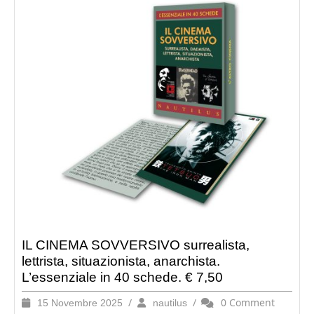
IL CINEMA SOVVERSIVO surrealista,
lettrista, situazionista, anarchista.
L’essenziale in 40 schede. € 7,50
15
/
nautilus
/
0 Comment
15 Novembre 2025
nautilus