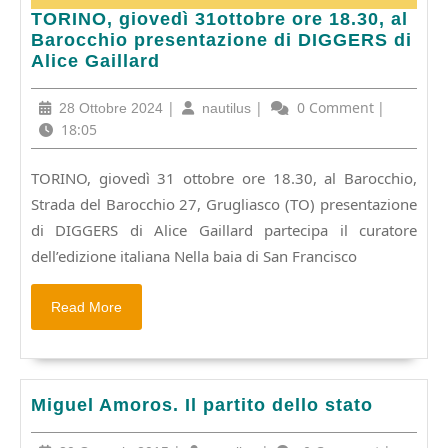
TORINO,
TORINO, giovedì 31ottobre ore 18.30, al
giovedì
Barocchio presentazione di DIGGERS di
31ottobre
Alice Gaillard
ore
18.30,
28
|
nautilus
|
0 Comment
|
28 Ottobre 2024
nautilus
al
Ottobre
18:05
Barocchio
2024
presentazione
TORINO, giovedì 31 ottobre ore 18.30, al Barocchio,
di
Strada del Barocchio 27, Grugliasco (TO) presentazione
DIGGERS
di
di DIGGERS di Alice Gaillard partecipa il curatore
Alice
dell’edizione italiana Nella baia di San Francisco
Gaillard
Read
Read More
More
Miguel
Miguel Amoros. Il partito dello stato
Amoros.
Il