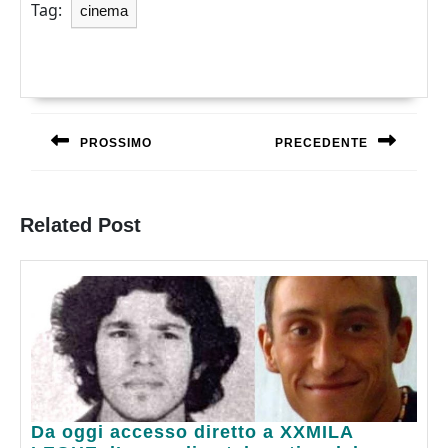
Tag:
cinema
Navigazione
articoli
PROSSIMO
PRECEDENTE
Previous
Next
post:
post:
Related Post
Da
Da oggi accesso diretto a XXMILA