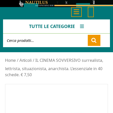
Skip
to
Open
content
Button
TUTTE LE CATEGORIE
Cerca:
Cart
/
/ IL CINEMA SOVVERSIVO surrealista,
Home
Articoli
lettrista, situazionista, anarchista. L’essenziale in 40
schede. € 7,50