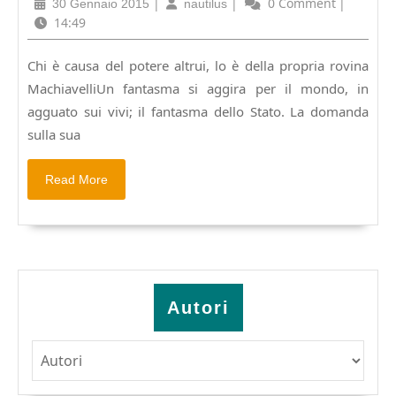
30
|
nautilus
|
0 Comment
|
30 Gennaio 2015
nautilus
partito
Gennaio
14:49
dello
2015
stato
Chi è causa del potere altrui, lo è della propria rovina
MachiavelliUn fantasma si aggira per il mondo, in
agguato sui vivi; il fantasma dello Stato. La domanda
sulla sua
Read
Read More
More
Autori