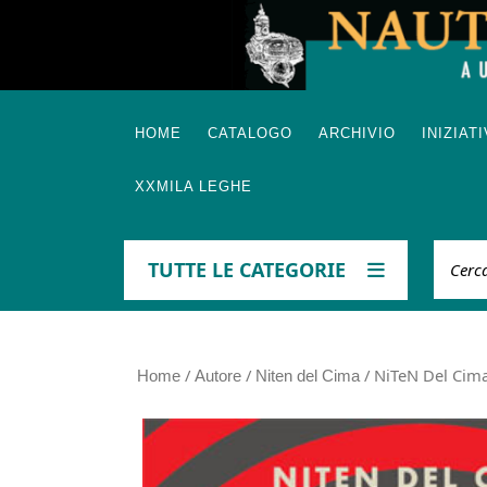
Skip
to
content
HOME
CATALOGO
ARCHIVIO
INIZIAT
XXMILA LEGHE
Cerca
TUTTE LE CATEGORIE
/
/
/ NiTeN Del Cim
Home
Autore
Niten del Cima