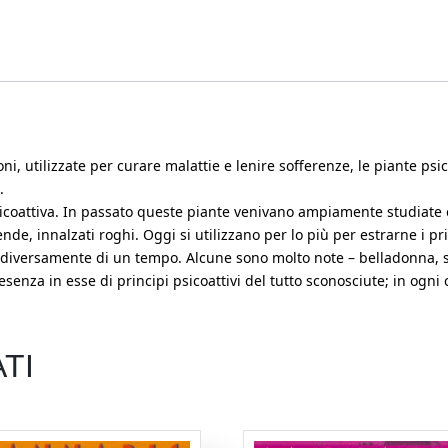
gioni, utilizzate per curare malattie e lenire sofferenze, le piante p
.
a psicoattiva. In passato queste piante venivano ampiamente studiat
ende, innalzati roghi. Oggi si utilizzano per lo più per estrarne i pr
te diversamente di un tempo. Alcune sono molto note – belladonna, s
esenza in esse di principi psicoattivi del tutto sconosciute; in og
TI