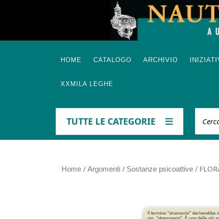
Skip
to
content
HOME
CATALOGO
ARCHIVIO
INIZIAT
XXMILA LEGHE
Cerca
TUTTE LE CATEGORIE
/
/
/ FLORA
Home
Argomenti
Sostanze psicoattive