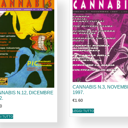
CANNABIS N.3, NOVEM
1997.
NABIS N.12, DICEMBRE
2.
€
1.60
60
LEGGI TUTTO
I TUTTO