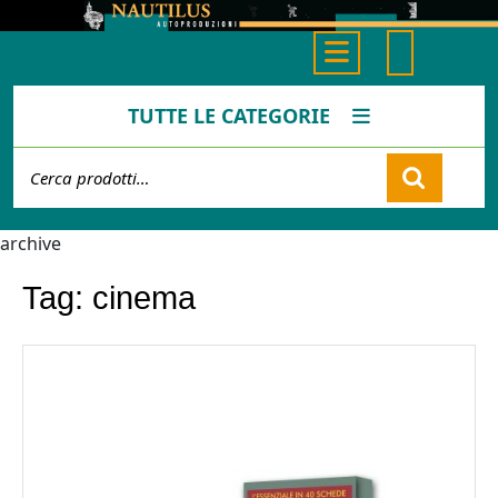
Skip
to
Open
content
Button
TUTTE LE CATEGORIE
Cerca:
Cart
archive
Tag:
cinema