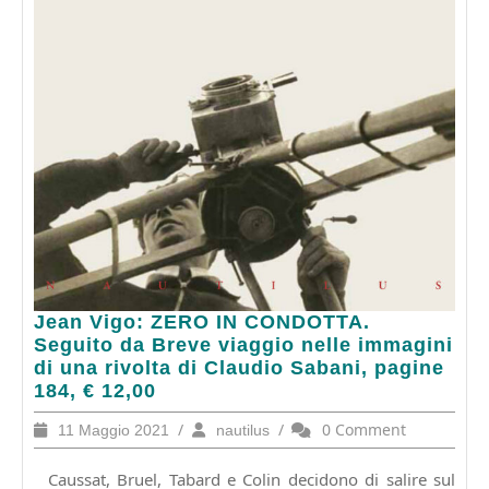
Jean
Jean Vigo: ZERO IN CONDOTTA.
Vigo:
Seguito da Breve viaggio nelle immagini
ZERO
di una rivolta di Claudio Sabani, pagine
IN
184, € 12,00
CONDOTTA.
11
/
nautilus
/
0 Comment
11 Maggio 2021
nautilus
Seguito
Maggio
da
2021
Caussat, Bruel, Tabard e Colin decidono di salire sul
Breve