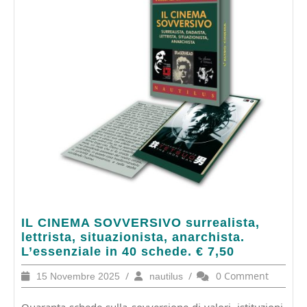
IL
IL CINEMA SOVVERSIVO surrealista,
CINEMA
lettrista, situazionista, anarchista.
SOVVERSIVO
L’essenziale in 40 schede. € 7,50
surrealista,
15
/
nautilus
/
0 Comment
15 Novembre 2025
nautilus
lettrista,
Novembre
situazionista,
2025