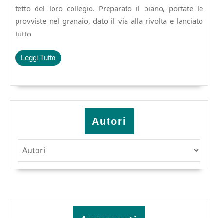
viaggio
tetto del loro collegio. Preparato il piano, portate le
nelle
provviste nel granaio, dato il via alla rivolta e lanciato
immagini
tutto
di
una
rivolta
Leggi
Leggi Tutto
di
Tutto
Claudio
Sabani,
pagine
184,
€
Autori
12,00