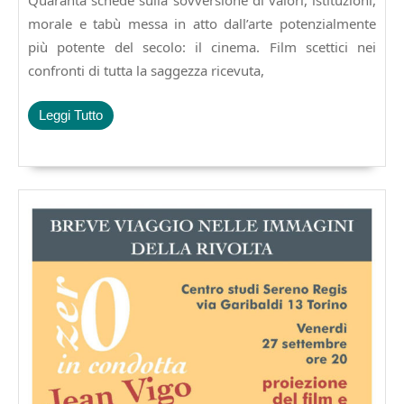
Quaranta schede sulla sovversione di valori, istituzioni,
anarchista.
L’essenziale
morale e tabù messa in atto dall’arte potenzialmente
in
più potente del secolo: il cinema. Film scettici nei
40
confronti di tutta la saggezza ricevuta,
schede.
€
7,50
Leggi
Leggi Tutto
Tutto