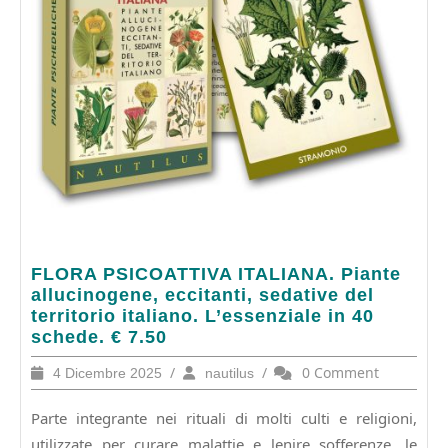
FLORA
FLORA PSICOATTIVA ITALIANA. Piante
PSICOATTIVA
allucinogene, eccitanti, sedative del
ITALIANA.
territorio italiano. L’essenziale in 40
Piante
schede. € 7.50
allucinogene,
4
/
nautilus
/
0 Comment
4 Dicembre 2025
nautilus
eccitanti,
Dicembre
sedative
2025
Parte integrante nei rituali di molti culti e religioni,
del
territorio
utilizzate per curare malattie e lenire sofferenze, le