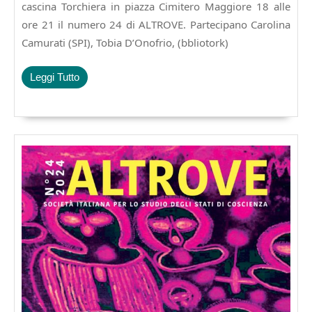
presentazione
cascina Torchiera in piazza Cimitero Maggiore 18 alle
del
ore 21 il numero 24 di ALTROVE. Partecipano Carolina
N°24
Camurati (SPI), Tobia D’Onofrio, (bbliotork)
di
ALTROVE
Leggi
Leggi Tutto
Tutto