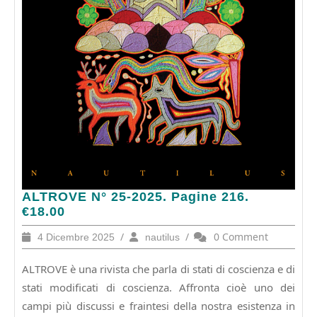
ALTROVE
ALTROVE N° 25-2025. Pagine 216.
N°
€18.00
25-
4
/
nautilus
/
0 Comment
4 Dicembre 2025
nautilus
2025.
Dicembre
Pagine
2025
ALTROVE è una rivista che parla di stati di coscienza e di
216.
€18.00
stati modificati di coscienza. Affronta cioè uno dei
campi più discussi e fraintesi della nostra esistenza in