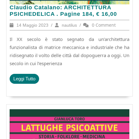
Claudio
Claudio Catalano: ARCHITETTURA
Catalano:
PSICHEDELICA . Pagine 184, € 16,00
ARCHITETTURA
14
/
nautilus
/
0 Comment
14 Maggio 2023
nautilus
PSICHEDELICA
Maggio
.
2023
Il XX secolo è stato segnato da un’architettura
Pagine
184,
funzionalista di matrice meccanica e industriale che ha
€
ridisegnato il volto delle città dal dopoguerra a oggi. Un
16,00
secolo in cui l’esperienza
Leggi
Leggi Tutto
Tutto