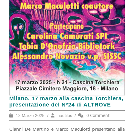
Milano,
Milano, 17 marzo alla cascina Torchiera,
17
presentazione del N°24 di ALTROVE
marzo
12
/
nautilus
/
0 Comment
12 Marzo 2025
nautilus
alla
Marzo
cascina
2025
Gianni De Martino e Marco Maculotti presentano alla
Torchiera,