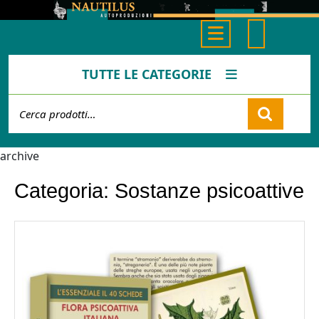
Skip
to
Open
content
Button
TUTTE LE CATEGORIE
Cerca:
Cart
archive
Categoria:
Sostanze psicoattive