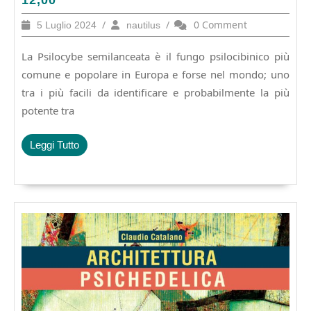
12,00
MAGICO.
5
/
nautilus
/
0 Comment
5 Luglio 2024
nautilus
Micologia
Luglio
e
2024
La Psilocybe semilanceata è il fungo psilocibinico più
etnomicologia
della
comune e popolare in Europa e forse nel mondo; uno
psylocibe
tra i più facili da identificare e probabilmente la più
semilanceata.
potente tra
Pagine
136,
€
Leggi
Leggi Tutto
12,00
Tutto