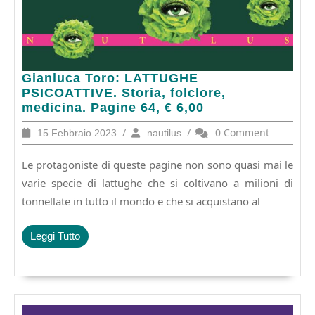
Gianluca
Gianluca Toro: LATTUGHE
Toro:
PSICOATTIVE. Storia, folclore,
LATTUGHE
medicina. Pagine 64, € 6,00
PSICOATTIVE.
15
/
nautilus
/
0 Comment
15 Febbraio 2023
nautilus
Storia,
Febbraio
folclore,
2023
Le protagoniste di queste pagine non sono quasi mai le
medicina.
Pagine
varie specie di lattughe che si coltivano a milioni di
64,
tonnellate in tutto il mondo e che si acquistano al
€
6,00
Leggi
Leggi Tutto
Tutto