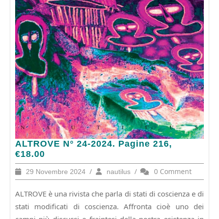
ALTROVE
ALTROVE N° 24-2024. Pagine 216,
N°
€18.00
24-
29
/
nautilus
/
0 Comment
29 Novembre 2024
nautilus
2024.
Novembre
Pagine
2024
ALTROVE è una rivista che parla di stati di coscienza e di
216,
€18.00
stati modificati di coscienza. Affronta cioè uno dei