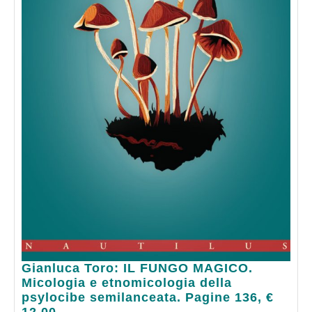
Gianluca
Gianluca Toro: IL FUNGO MAGICO.
Toro:
Micologia e etnomicologia della
IL
psylocibe semilanceata. Pagine 136, €
FUNGO