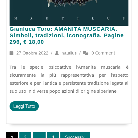
Gianluca
Gianluca Toro: AMANITA MUSCARIA.
Toro:
Simboli, tradizioni, iconografia. Pagine
AMANITA
296, € 18,00
MUSCARIA.
27
/
nautilus
/
0 Comment
27 Ottobre 2022
nautilus
Simboli,
Ottobre
tradizioni,
2022
Tra le specie psicoattive l’Amanita muscaria è
iconografia.
Pagine
sicuramente la piú rappresentativa per l’aspetto
296,
esteriore e per l’antica e persistente tradizione legata al
€
suo uso in diverse popolazioni di origine siberiane,
18,00
Leggi
Leggi Tutto
Tutto
Paginazione
degli
1
…
2
4
Successivi