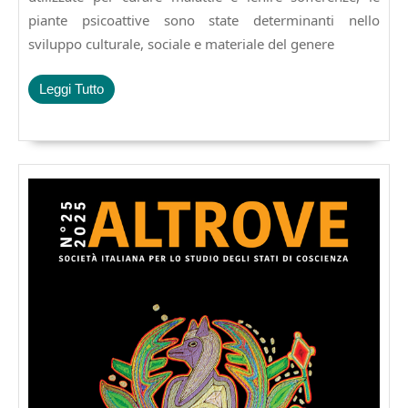
italiano.
piante psicoattive sono state determinanti nello
L’essenziale
sviluppo culturale, sociale e materiale del genere
in
40
schede.
Leggi
Leggi Tutto
€
Tutto
7.50