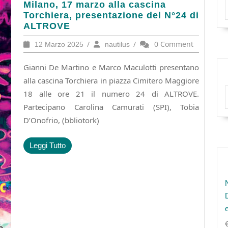
Milano,
Milano, 17 marzo alla cascina
17
Torchiera, presentazione del N°24 di
marzo
ALTROVE
alla
12
/
nautilus
/
0 Comment
12 Marzo 2025
nautilus
cascina
Marzo
Torchiera,
2025
Gianni De Martino e Marco Maculotti presentano
presentazione
del
alla cascina Torchiera in piazza Cimitero Maggiore
N°24
18 alle ore 21 il numero 24 di ALTROVE.
di
Partecipano Carolina Camurati (SPI), Tobia
ALTROVE
D’Onofrio, (bbliotork)
Leggi
Leggi Tutto
Tutto