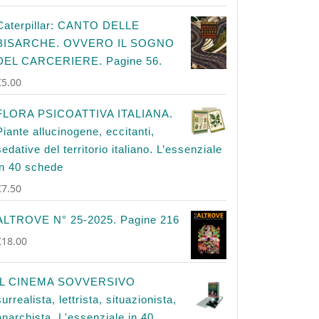
Caterpillar: CANTO DELLE
BISARCHE. OVVERO IL SOGNO
DEL CARCERIERE. Pagine 56.
€
5.00
FLORA PSICOATTIVA ITALIANA.
Piante allucinogene, eccitanti,
sedative del territorio italiano. L’essenziale
in 40 schede
€
7.50
ALTROVE N° 25-2025. Pagine 216
€
18.00
IL CINEMA SOVVERSIVO
surrealista, lettrista, situazionista,
anarchista. L'essenziale in 40