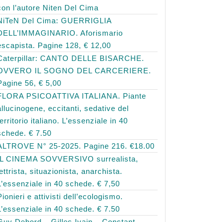
con l’autore Niten Del Cima
NiTeN Del Cima: GUERRIGLIA
DELL’IMMAGINARIO. Aforismario
escapista. Pagine 128, € 12,00
Caterpillar: CANTO DELLE BISARCHE.
OVVERO IL SOGNO DEL CARCERIERE.
Pagine 56, € 5,00
FLORA PSICOATTIVA ITALIANA. Piante
allucinogene, eccitanti, sedative del
territorio italiano. L’essenziale in 40
schede. € 7.50
ALTROVE N° 25-2025. Pagine 216. €18.00
IL CINEMA SOVVERSIVO surrealista,
lettrista, situazionista, anarchista.
L’essenziale in 40 schede. € 7,50
Pionieri e attivisti dell’ecologismo.
L’essenziale in 40 schede. € 7.50
Guy Debord – Gilles Ivain – Constant