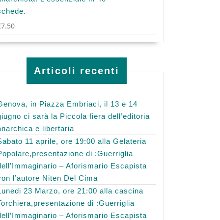
schede.
€
7.50
Articoli recenti
Genova, in Piazza Embriaci, il 13 e 14
giugno ci sarà la Piccola fiera dell’editoria
anarchica e libertaria
Sabato 11 aprile, ore 19:00 alla Gelateria
Popolare,presentazione di :Guerriglia
dell’Immaginario – Aforismario Escapista
con l’autore Niten Del Cima
Lunedi 23 Marzo, ore 21:00 alla cascina
Torchiera,presentazione di :Guerriglia
dell’Immaginario – Aforismario Escapista