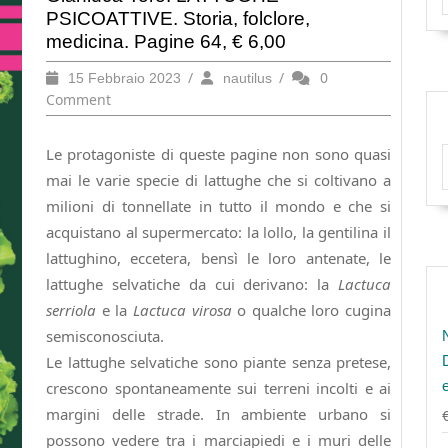
PSICOATTIVE. Storia, folclore,
medicina. Pagine 64, € 6,00
15
/
nautilus
/
0
15 Febbraio 2023
nautilus
Febbraio
Comment
2023
Le protagoniste di queste pagine non sono quasi
mai le varie specie di lattughe che si coltivano a
milioni di tonnellate in tutto il mondo e che si
acquistano al supermercato: la lollo, la gentilina il
lattughino, eccetera, bensì le loro antenate, le
lattughe selvatiche da cui derivano: la
Lactuca
serriola
e la
Lactuca virosa
o qualche loro cugina
semisconosciuta.
Le lattughe selvatiche sono piante senza pretese,
crescono spontaneamente sui terreni incolti e ai
margini delle strade. In ambiente urbano si
possono vedere tra i marciapiedi e i muri delle