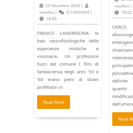
e
chiami
15
|
na
|
15 Dicembre 2014
nautilus
visionarie
(ALTR
Dicembre
nautilus
|
0 Comment
|
18:02
nautilus
(ALTROVE
N°4)
2014
18:06
N°9
CARLO
–
FRANCO LANDRISCINA: le
allucinog
2002)
basi neurofisiologiche delle
enteog
esperienze mistiche e
chiamiam
visionarie. Un professore
interve
fuori del comune I film di
principal
fantascienza degli anni ’50 e
psicoat
’60 erano pieni di strani
definite 
professori in
quant
modifica
Read
Read More
dell’umor
More
Read M