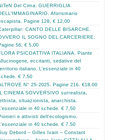
NiTeN Del Cima: GUERRIGLIA
DELL’IMMAGINARIO. Aforismario
escapista. Pagine 128, € 12,00
Caterpillar: CANTO DELLE BISARCHE.
OVVERO IL SOGNO DEL CARCERIERE.
Pagine 56, € 5,00
FLORA PSICOATTIVA ITALIANA. Piante
allucinogene, eccitanti, sedative del
territorio italiano. L’essenziale in 40
schede. € 7.50
ALTROVE N° 25-2025. Pagine 216. €18.00
IL CINEMA SOVVERSIVO surrealista,
lettrista, situazionista, anarchista.
L’essenziale in 40 schede. € 7,50
Pionieri e attivisti dell’ecologismo.
L’essenziale in 40 schede. € 7.50
Guy Debord – Gilles Ivain – Constant