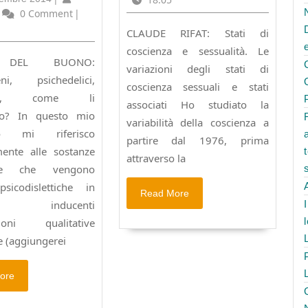
amo?
N°8
Dicembre
utilus
0 Comment
|
OVE
–
2014
CLAUDE RIFAT: Stati di
2001)
coscienza e sessualità. Le
 DEL BUONO:
variazioni degli stati di
eni, psichedelici,
coscienza sessuali e stati
eni, come li
associati Ho studiato la
o? In questo mio
variabilità della coscienza a
nto mi riferisco
partire dal 1976, prima
mente alle sostanze
attraverso la
tive che vengono
psicodislettiche in
Read
Read More
o inducenti
More
zioni qualitative
e (aggiungerei
Read
ore
More