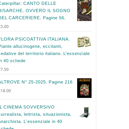
Caterpillar: CANTO DELLE
BISARCHE. OVVERO IL SOGNO
DEL CARCERIERE. Pagine 56.
€
5.00
FLORA PSICOATTIVA ITALIANA.
Piante allucinogene, eccitanti,
sedative del territorio italiano. L’essenziale
in 40 schede
€
7.50
ALTROVE N° 25-2025. Pagine 216
€
18.00
IL CINEMA SOVVERSIVO
surrealista, lettrista, situazionista,
anarchista. L'essenziale in 40
schede.