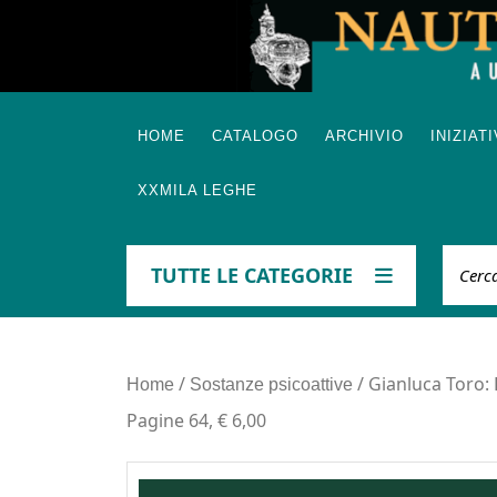
Skip
to
content
HOME
CATALOGO
ARCHIVIO
INIZIAT
XXMILA LEGHE
Cerca
TUTTE LE CATEGORIE
/
/ Gianluca Toro:
Home
Sostanze psicoattive
Pagine 64, € 6,00