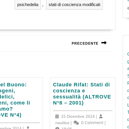
,
psichedelia
stati di coscienza modificati
PRECEDENTE
Next
post:
Claude
Del Buono:
Claude Rifat: Stati di
Rifat:
ogeni,
coscienza e
Stati
elici,
sessualità (ALTROVE
ogeni,
di
ni, come li
N°8 – 2001)
elici,
coscienza
amo?
ni,
e
VE N°4)
15
|
15 Dicembre 2014
sessualità
Dicembre
nautilus
|
0 Comment
|
nautilus
(ALTROVE
15
|
2014
cembre 2014
18:05