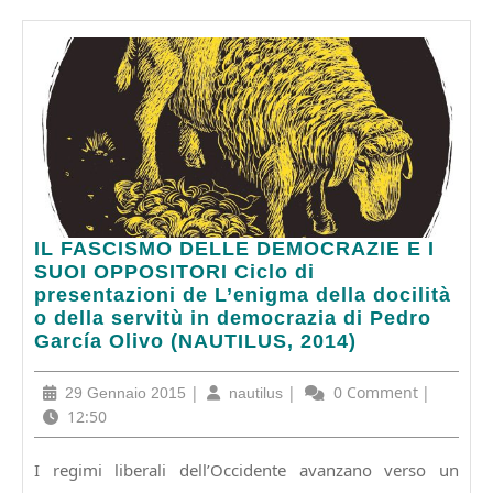
IL
IL FASCISMO DELLE DEMOCRAZIE E I
FASCISMO
SUOI OPPOSITORI Ciclo di
DELLE
presentazioni de L’enigma della docilità
DEMOCRAZIE
o della servitù in democrazia di Pedro
E
García Olivo (NAUTILUS, 2014)
I
SUOI
29
|
nautilus
|
0 Comment
|
29 Gennaio 2015
nautilus
OPPOSITORI
Gennaio
12:50
Ciclo
2015
di
I regimi liberali dell’Occidente avanzano verso un
presentazioni