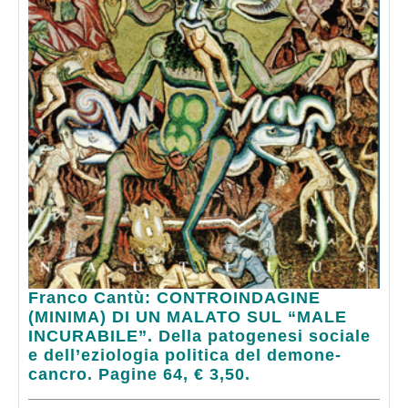
Franco
Franco Cantù: CONTROINDAGINE
Cantù:
(MINIMA) DI UN MALATO SUL “MALE
CONTROINDAGINE
INCURABILE”. Della patogenesi sociale
(MINIMA)
e dell’eziologia politica del demone-
DI
cancro. Pagine 64, € 3,50.
UN