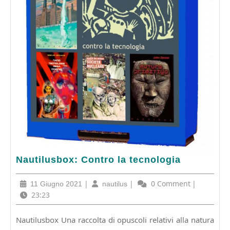
Nautilusbox:
Nautilusbox: Contro la tecnologia
Contro
la
11
|
nautilus
|
0 Comment
|
11 Giugno 2021
nautilus
tecnologia
Giugno
23:23
2021
Nautilusbox Una raccolta di opuscoli relativi alla natura