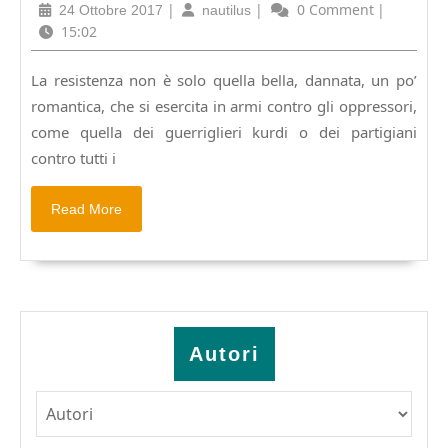
MALATO
24
|
nautilus
|
0 Comment
|
24 Ottobre 2017
nautilus
SUL
Ottobre
15:02
“MALE
2017
INCURABILE”.
La resistenza non è solo quella bella, dannata, un po’
Della
romantica, che si esercita in armi contro gli oppressori,
patogenesi
sociale
come quella dei guerriglieri kurdi o dei partigiani
e
contro tutti i
dell’eziologia
politica
Read
Read More
del
More
demone-
cancro.
Pagine
64,
€
3,50.
Autori