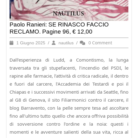
Paolo Ranieri: SE RINASCO FACCIO
RECLAMO. Pagine 96, € 12,00
1
/
nautilus
/
0 Comment
1 Giugno 2025
nautilus
Giugno
2025
Dall’esperienza di Ludd, a Comontismo, la lunga
traversata tra gli stupefacenti, l’incendio del PSDI, le
rapine alle farmacie, l’attività di critica radicale, il dentro
e fuori dal carcere, l’Accademia dei Testardi e poi il
Chiapas e i successivi movimenti arrivati da Seattle, fino
al G8 di Genova, il sito Filiarmonici contro il carcere, il
blog Barravento, con la pelle sempre tesa ad ascoltare
fino all’ultimo tutto quello che ancora offriva possibilità
di sovversione contro l’ordine e la noia: questi i
momenti e le avventure salienti della sua vita, ricca al