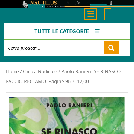
Skip
to
Open
content
Button
TUTTE LE CATEGORIE
Cerca:
Cart
/
/ Paolo Ranieri: SE RINASCO
Home
Critica Radicale
FACCIO RECLAMO. Pagine 96, € 12,00