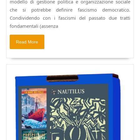
modello di gestione politica e organizzazione sociale
de
L’enigma
che si potrebbe definire fascismo democratico.
della
Condividendo con i fascismi del passato due tratti
docilità
fondamentali (assenza
o
della
Read
servitù
Read More
More
in
democrazia
di
Pedro
García
Olivo
(NAUTILUS,
2014)