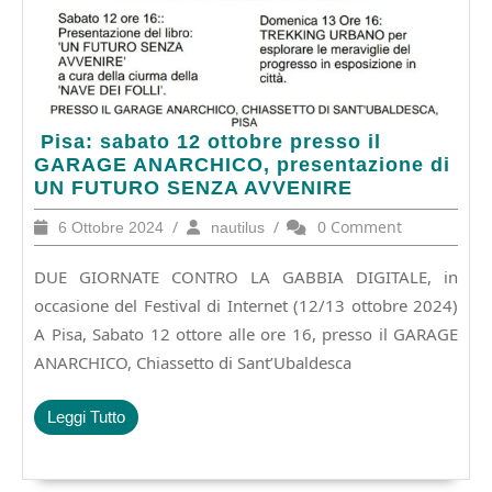
Pisa:
Pisa: sabato 12 ottobre presso il
sabato
GARAGE ANARCHICO, presentazione di
12
UN FUTURO SENZA AVVENIRE
ottobre
6
/
nautilus
/
0 Comment
6 Ottobre 2024
nautilus
presso
Ottobre
il
2024
DUE GIORNATE CONTRO LA GABBIA DIGITALE, in
GARAGE
ANARCHICO,
occasione del Festival di Internet (12/13 ottobre 2024)
presentazione
A Pisa, Sabato 12 ottore alle ore 16, presso il GARAGE
di
ANARCHICO, Chiassetto di Sant’Ubaldesca
UN
FUTURO
SENZA
Leggi
Leggi Tutto
AVVENIRE
Tutto