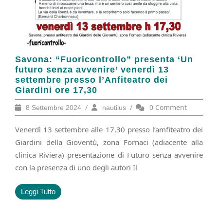
Savona:
Savona: “Fuoricontrollo” presenta ‘Un
“Fuoricontrollo”
futuro senza avvenire’ venerdì 13
presenta ‘Un
settembre presso l’Anfiteatro dei
futuro
Giardini ore 17,30
senza
8
/
nautilus
/
0 Comment
8 Settembre 2024
nautilus
avvenire’
Settembre
venerdì
2024
Venerdì 13 settembre alle 17,30 presso l’amfiteatro dei
13
settembre
Giardini della Gioventù, zona Fornaci (adiacente alla
presso
clinica Riviera) presentazione di Futuro senza avvenire
l’Anfiteatro
con la presenza di uno degli autori Il
dei
Giardini
ore
Leggi
Leggi Tutto
17,30
Tutto