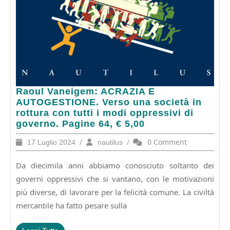
Raoul
Raoul Vaneigem: ACRAZIA E
Vaneigem:
AUTOGESTIONE. Verso una società in
ACRAZIA
rottura con tutti i modi oppressivi di
E
governo. Pagine 64, € 5,00
AUTOGESTIONE.
17
/
nautilus
/
0 Comment
17 Luglio 2024
nautilus
Verso
Luglio
una
2024
Da diecimila anni abbiamo conosciuto soltanto dei
società
in
governi oppressivi che si vantano, con le motivazioni
rottura
più diverse, di lavorare per la felicità comune. La civiltà
con
mercantile ha fatto pesare sulla
tutti
i