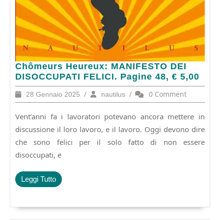
Chômeurs
Chômeurs Heureux: MANIFESTO DEI
Heureux:
DISOCCUPATI FELICI. Pagine 48, € 5,00
MANIFESTO
28
/
nautilus
/
0 Comment
28 Gennaio 2025
nautilus
DEI
Gennaio
DISOCCUPATI
2025
Vent’anni fa i lavoratori potevano ancora mettere in
FELICI.
Pagine
discussione il loro lavoro, e il lavoro. Oggi devono dire
48,
che sono felici per il solo fatto di non essere
€
disoccupati, e
5,00
Leggi
Leggi Tutto
Tutto