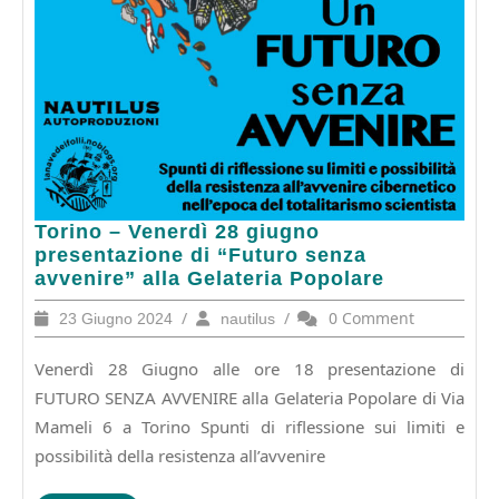
Torino
Torino – Venerdì 28 giugno
–
presentazione di “Futuro senza
Venerdì
avvenire” alla Gelateria Popolare
28
23
/
nautilus
/
0 Comment
23 Giugno 2024
nautilus
giugno
Giugno
presentazione
2024
Venerdì 28 Giugno alle ore 18 presentazione di
di
“Futuro
FUTURO SENZA AVVENIRE alla Gelateria Popolare di Via
senza
Mameli 6 a Torino Spunti di riflessione sui limiti e
avvenire”
possibilità della resistenza all’avvenire
alla
Gelateria