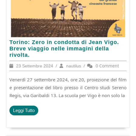
Torino:
Torino: Zero in condotta di Jean Vigo.
Zero
Breve viaggio nelle immagini della
in
rivolta.
condotta
23
/
nautilus
/
0 Comment
23 Settembre 2024
nautilus
di
Settembre
Jean
2024
Venerdì 27 settembre 2024, ore 20, proiezione del film
Vigo.
Breve
e presentazione del libro presso il Centro studi Sereno
viaggio
Regis, via Garibaldi 13. La scuola per Vigo è non solo la
nelle
immagini
Leggi
Leggi Tutto
della
Tutto
rivolta.