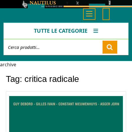
Skip
to
Open
content
Button
TUTTE LE CATEGORIE
Cerca:
Cart
archive
Tag:
critica radicale