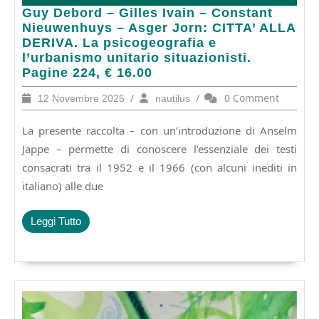
Guy
Guy Debord – Gilles Ivain – Constant
Debord
Nieuwenhuys – Asger Jorn: CITTA’ ALLA
–
DERIVA. La psicogeografia e
Gilles
l’urbanismo unitario situazionisti.
Ivain
Pagine 224, € 16.00
–
12
/
nautilus
/
0 Comment
12 Novembre 2025
nautilus
Constant
Novembre
Nieuwenhuys
2025
La presente raccolta – con un’introduzione di Anselm
–
Asger
Jappe – permette di conoscere l’essenziale dei testi
Jorn:
consacrati tra il 1952 e il 1966 (con alcuni inediti in
CITTA’
italiano) alle due
ALLA
DERIVA.
La
Leggi
Leggi Tutto
psicogeografia
Tutto
e
l’urbanismo
unitario
situazionisti.
Pagine