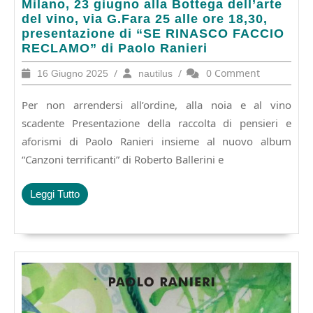
Milano,
Milano, 23 giugno alla Bottega dell’arte
23
del vino, via G.Fara 25 alle ore 18,30,
giugno
presentazione di “SE RINASCO FACCIO
alla
RECLAMO” di Paolo Ranieri
Bottega
16
/
nautilus
/
0 Comment
16 Giugno 2025
nautilus
dell’arte
Giugno
del
2025
Per non arrendersi all’ordine, alla noia e al vino
vino,
via
scadente Presentazione della raccolta di pensieri e
G.Fara
aforismi di Paolo Ranieri insieme al nuovo album
25
“Canzoni terrificanti” di Roberto Ballerini e
alle
ore
18,30,
Leggi
Leggi Tutto
presentazione
Tutto
di
“SE
RINASCO
FACCIO
RECLAMO”
di
Paolo