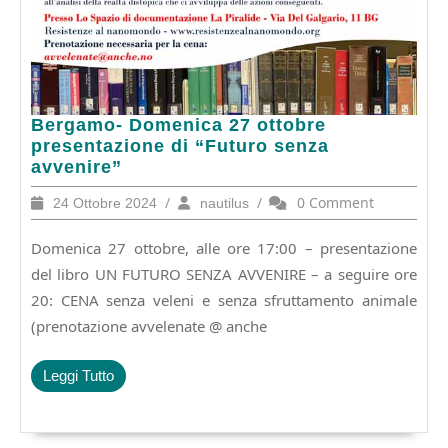
Bergamo-
Bergamo- Domenica 27 ottobre
Domenica
presentazione di “Futuro senza
27
avvenire”
ottobre
24
/
nautilus
/
0 Comment
24 Ottobre 2024
nautilus
presentazione
Ottobre
di
2024
Domenica 27 ottobre, alle ore 17:00 – presentazione
“Futuro
senza
del libro UN FUTURO SENZA AVVENIRE – a seguire ore
avvenire”
20: CENA senza veleni e senza sfruttamento animale
(prenotazione avvelenate @ anche
Leggi
Leggi Tutto
Tutto