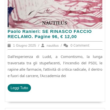
Paolo
Paolo Ranieri: SE RINASCO FACCIO
Ranieri:
RECLAMO. Pagine 96, € 12,00
SE
1
/
nautilus
/
0 Comment
1 Giugno 2025
nautilus
RINASCO
Giugno
FACCIO
2025
Dall’esperienza di Ludd, a Comontismo, la lunga
RECLAMO.
Pagine
traversata tra gli stupefacenti, l’incendio del PSDI, le
96,
rapine alle farmacie, l’attività di critica radicale, il dentro
€
e fuori dal carcere, l’Accademia dei
12,00
Leggi
Leggi Tutto
Tutto