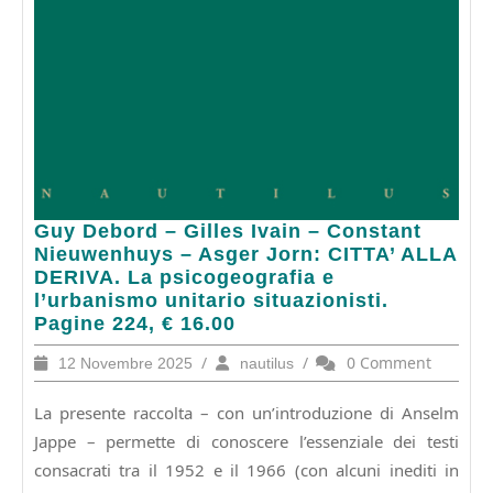
Guy
Guy Debord – Gilles Ivain – Constant
Debord
Nieuwenhuys – Asger Jorn: CITTA’ ALLA
–
DERIVA. La psicogeografia e
Gilles
l’urbanismo unitario situazionisti.
Ivain
Pagine 224, € 16.00
–
12
/
nautilus
/
0 Comment
12 Novembre 2025
nautilus
Constant
Novembre
Nieuwenhuys
2025
La presente raccolta – con un’introduzione di Anselm
–
Asger
Jappe – permette di conoscere l’essenziale dei testi
Jorn:
consacrati tra il 1952 e il 1966 (con alcuni inediti in
CITTA’