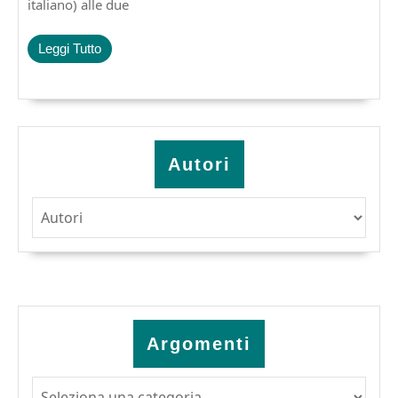
italiano) alle due
ALLA
DERIVA.
La
Leggi
Leggi Tutto
psicogeografia
Tutto
e
l’urbanismo
unitario
situazionisti.
Pagine
Autori
224,
€
16.00
Argomenti
Argomenti