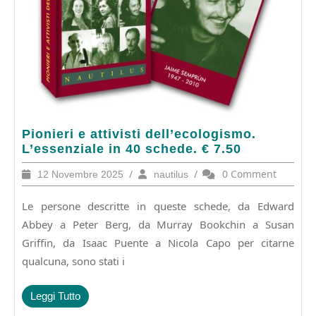
Pionieri
Pionieri e attivisti dell’ecologismo.
e
L’essenziale in 40 schede. € 7.50
attivisti
12
/
nautilus
/
0 Comment
12 Novembre 2025
nautilus
dell’ecologismo.
Novembre
L’essenziale
2025
Le persone descritte in queste schede, da Edward
in
40
Abbey a Peter Berg, da Murray Bookchin a Susan
schede.
Griffin, da Isaac Puente a Nicola Capo per citarne
€
qualcuna, sono stati i
7.50
Leggi
Leggi Tutto
Tutto