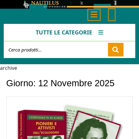
Skip
to
Open
content
Button
TUTTE LE CATEGORIE
Cerca:
Cart
archive
Giorno:
12 Novembre 2025