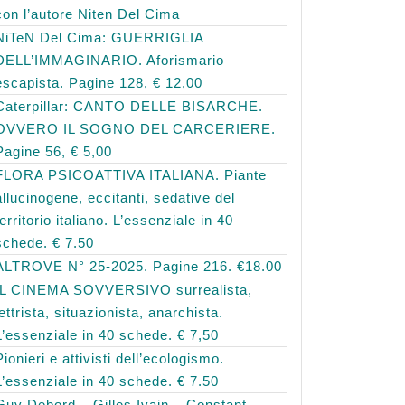
con l’autore Niten Del Cima
NiTeN Del Cima: GUERRIGLIA
DELL’IMMAGINARIO. Aforismario
escapista. Pagine 128, € 12,00
Caterpillar: CANTO DELLE BISARCHE.
OVVERO IL SOGNO DEL CARCERIERE.
Pagine 56, € 5,00
FLORA PSICOATTIVA ITALIANA. Piante
allucinogene, eccitanti, sedative del
territorio italiano. L’essenziale in 40
schede. € 7.50
ALTROVE N° 25-2025. Pagine 216. €18.00
IL CINEMA SOVVERSIVO surrealista,
lettrista, situazionista, anarchista.
L’essenziale in 40 schede. € 7,50
Pionieri e attivisti dell’ecologismo.
L’essenziale in 40 schede. € 7.50
Guy Debord – Gilles Ivain – Constant