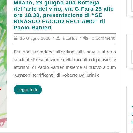
Milano,
Milano, 23 giugno alla Bottega
23
dell’arte del vino, via G.Fara 25 alle
giugno
ore 18,30, presentazione di “SE
alla
RINASCO FACCIO RECLAMO” di
Bottega
Paolo Ranieri
dell’arte
16
/
nautilus
/
0 Comment
16 Giugno 2025
nautilus
del
Giugno
vino,
2025
Per non arrendersi all’ordine, alla noia e al vino
via
G.Fara
scadente Presentazione della raccolta di pensieri e
25
aforismi di Paolo Ranieri insieme al nuovo album
alle
“Canzoni terrificanti” di Roberto Ballerini e
ore
18,30,
presentazione
Leggi
Leggi Tutto
di
Tutto
“SE
RINASCO
FACCIO
RECLAMO”
di