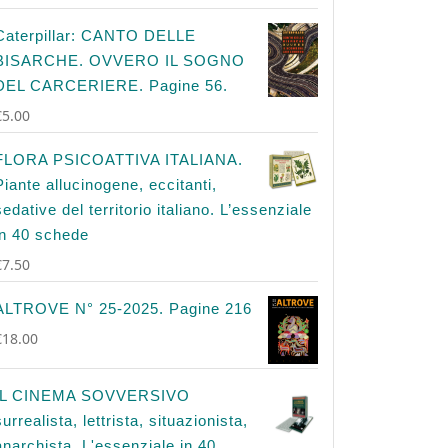
Caterpillar: CANTO DELLE
BISARCHE. OVVERO IL SOGNO
DEL CARCERIERE. Pagine 56.
€
5.00
FLORA PSICOATTIVA ITALIANA.
Piante allucinogene, eccitanti,
sedative del territorio italiano. L’essenziale
in 40 schede
€
7.50
ALTROVE N° 25-2025. Pagine 216
€
18.00
IL CINEMA SOVVERSIVO
surrealista, lettrista, situazionista,
anarchista. L'essenziale in 40