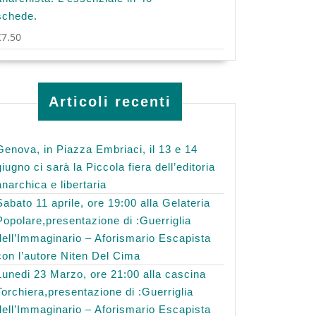
schede.
€
7.50
Articoli recenti
Genova, in Piazza Embriaci, il 13 e 14
giugno ci sarà la Piccola fiera dell’editoria
anarchica e libertaria
Sabato 11 aprile, ore 19:00 alla Gelateria
Popolare,presentazione di :Guerriglia
dell’Immaginario – Aforismario Escapista
con l’autore Niten Del Cima
Lunedi 23 Marzo, ore 21:00 alla cascina
Torchiera,presentazione di :Guerriglia
dell’Immaginario – Aforismario Escapista