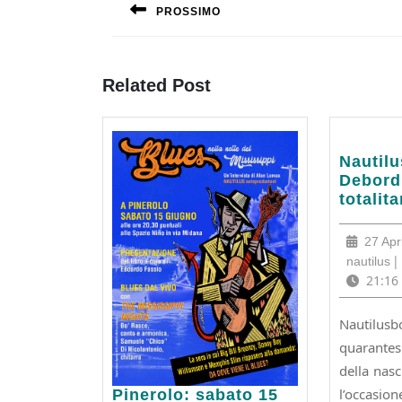
articoli
PROSSIMO
Previous
post:
Related Post
Nautilu
Nautil
Guy
Debord 
Debord
totalita
–
La
27 Apr
città
na
|
nautilus
totalita
21:16
Nautilus
quarante
della nasc
Pinerolo:
l’occasio
Pinerolo: sabato 15