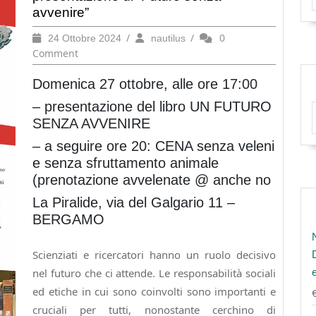
avvenire”
24
/
nautilus
/
0
24 Ottobre 2024
nautilus
Ottobre
Comment
2024
Domenica 27 ottobre, alle ore 17:00
– presentazione del libro UN FUTURO
SENZA AVVENIRE
– a seguire ore 20: CENA senza veleni
e senza sfruttamento animale
(prenotazione avvelenate @ anche no
La Piralide, via del Galgario 11 –
BERGAMO
Scienziati e ricercatori hanno un ruolo decisivo
nel futuro che ci attende. Le responsabilità sociali
ed etiche in cui sono coinvolti sono importanti e
cruciali per tutti, nonostante cerchino di