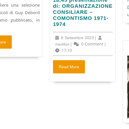
liere una selezione
condiviso
di: ORGANIZZAZIONE
di
CONSILIARE –
scoli di Guy Debord
via
COMONTISMO 1971-
amo pubblicato, in
Scaldasole,
1974
ore
18,45
8
|
8 Settembre 2023
Read
presentazione
ore
Settembre
nautilus
|
0 Comment
|
nautilus
More
di:
2023
17:10
ORGANIZZAZIONE
CONSILIARE
–
Read
Read More
COMONTISMO
More
1971-
1974