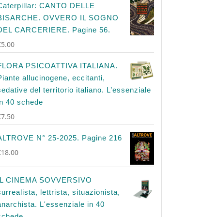
Caterpillar: CANTO DELLE
BISARCHE. OVVERO IL SOGNO
DEL CARCERIERE. Pagine 56.
€
5.00
FLORA PSICOATTIVA ITALIANA.
Piante allucinogene, eccitanti,
sedative del territorio italiano. L’essenziale
in 40 schede
€
7.50
ALTROVE N° 25-2025. Pagine 216
€
18.00
IL CINEMA SOVVERSIVO
surrealista, lettrista, situazionista,
anarchista. L'essenziale in 40
schede.