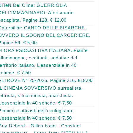
NiTeN Del Cima: GUERRIGLIA
DELL’IMMAGINARIO. Aforismario
escapista. Pagine 128, € 12,00
Caterpillar: CANTO DELLE BISARCHE.
OVVERO IL SOGNO DEL CARCERIERE.
Pagine 56, € 5,00
FLORA PSICOATTIVA ITALIANA. Piante
allucinogene, eccitanti, sedative del
territorio italiano. L’essenziale in 40
schede. € 7.50
ALTROVE N° 25-2025. Pagine 216. €18.00
IL CINEMA SOVVERSIVO surrealista,
lettrista, situazionista, anarchista.
L’essenziale in 40 schede. € 7,50
Pionieri e attivisti dell’ecologismo.
L’essenziale in 40 schede. € 7.50
Guy Debord – Gilles Ivain – Constant