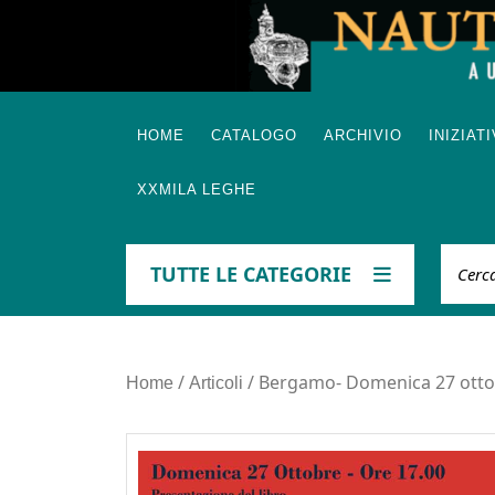
Skip
to
content
HOME
CATALOGO
ARCHIVIO
INIZIAT
XXMILA LEGHE
Cerca
TUTTE LE CATEGORIE
/
/ Bergamo- Domenica 27 ottob
Home
Articoli