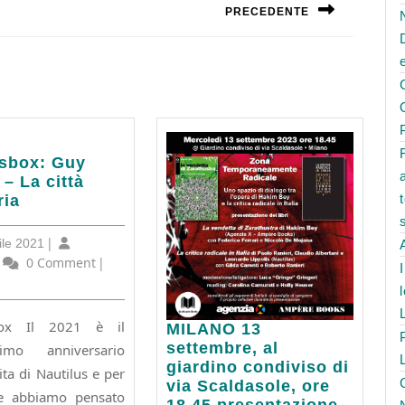
PRECEDENTE
Next
post:
sbox:
usbox: Guy
– La città
ria
27
|
ile 2021
Aprile
utilus
0 Comment
|
ria
2021
box Il 2021 è il
MILANO
MILANO 13
13
settembre, al
simo anniversario
settembre,
giardino condiviso di
ita di Nautilus e per
al
via Scaldasole, ore
ne abbiamo pensato
giardino
18,45 presentazione