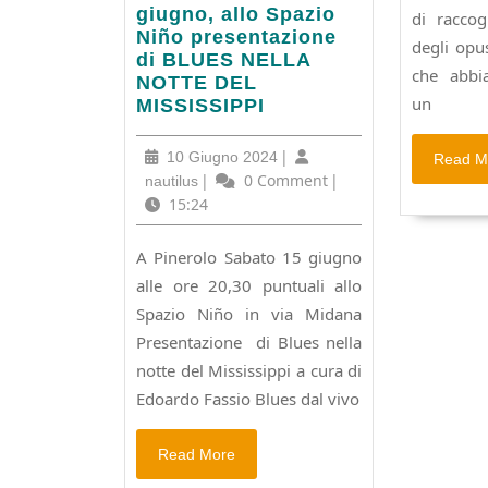
sabato
giugno, allo Spazio
di raccog
15
Niño presentazione
degli opu
giugno,
di BLUES NELLA
che abbi
allo
NOTTE DEL
un
Spazio
MISSISSIPPI
Niño
presentazione
10
|
10 Giugno 2024
Read M
di
Giugno
nautilus
|
0 Comment
|
nautilus
BLUES
2024
15:24
NELLA
NOTTE
A Pinerolo Sabato 15 giugno
DEL
alle ore 20,30 puntuali allo
MISSISSIPPI
Spazio Niño in via Midana
Presentazione di Blues nella
notte del Mississippi a cura di
Edoardo Fassio Blues dal vivo
Read
Read More
More