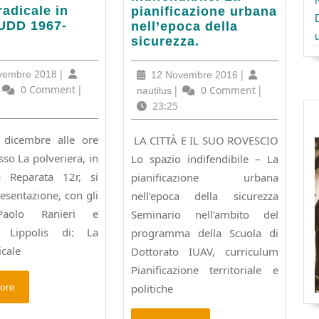
CITTA
 radicale in
pianificazione urbana
re:
E
LUDD 1967-
nell’epoca della
tazione
IL
sicurezza.
SUO
ROVESCIO.
28
|
12
|
vembre 2018
12 Novembre 2016
Lo
Novembre
Novembre
utilus
0 Comment
|
nautilus
|
0 Comment
|
nautilus
e
spazio
2018
2016
23:25
indifendibile.
La
 dicembre alle ore
LA CITTÀ E IL SUO ROVESCIO
pianificazione
so La polveriera, in
Lo spazio indifendibile – La
urbana
nell’epoca
a Reparata 12r, si
pianificazione urbana
della
resentazione, con gli
nell’epoca della sicurezza
sicurezza.
Paolo Ranieri e
Seminario nell’ambito del
 Lippolis di: La
programma della Scuola di
icale
Dottorato IUAV, curriculum
Pianificazione territoriale e
Read
politiche
ore
More