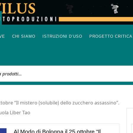
IVE
CHI SIAMO
ISTRUZIONI D’USO
PROGETTO CRITICA
:
tobre “Il mistero (solubile) dello zucchero assassino”.
uola Liber Tao
Al Modo di Bologna il 25 ottobre “Il