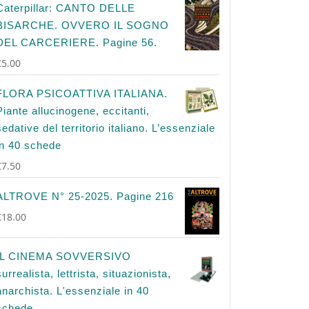
Caterpillar: CANTO DELLE
BISARCHE. OVVERO IL SOGNO
DEL CARCERIERE. Pagine 56.
€
5.00
FLORA PSICOATTIVA ITALIANA.
Piante allucinogene, eccitanti,
sedative del territorio italiano. L’essenziale
in 40 schede
€
7.50
ALTROVE N° 25-2025. Pagine 216
€
18.00
IL CINEMA SOVVERSIVO
surrealista, lettrista, situazionista,
anarchista. L'essenziale in 40
schede.