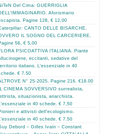
NiTeN Del Cima: GUERRIGLIA
DELL’IMMAGINARIO. Aforismario
escapista. Pagine 128, € 12,00
Caterpillar: CANTO DELLE BISARCHE.
OVVERO IL SOGNO DEL CARCERIERE.
Pagine 56, € 5,00
FLORA PSICOATTIVA ITALIANA. Piante
allucinogene, eccitanti, sedative del
territorio italiano. L’essenziale in 40
schede. € 7.50
ALTROVE N° 25-2025. Pagine 216. €18.00
IL CINEMA SOVVERSIVO surrealista,
lettrista, situazionista, anarchista.
L’essenziale in 40 schede. € 7,50
Pionieri e attivisti dell’ecologismo.
L’essenziale in 40 schede. € 7.50
Guy Debord – Gilles Ivain – Constant