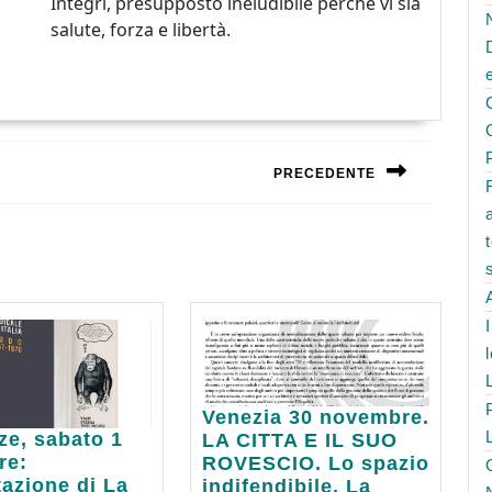
Integri, presupposto ineludibile perchè vi sia
salute, forza e libertà.
PRECEDENTE
Next
post:
Venezia
Venezia 30 novembre.
30
ze, sabato 1
LA CITTA E IL SUO
,
novembre.
re:
ROVESCIO. Lo spazio
LA
azione di La
indifendibile. La