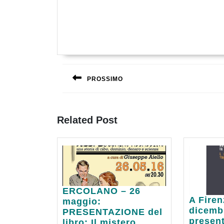
Navigazione
articoli
PROSSIMO
Previous
post:
Related Post
ERCOLANO
ERCOLANO – 26
A
A Firen
–
maggio:
Firenze
dicemb
26
PRESENTAZIONE del
sabato
present
maggio:
libro: Il mistero