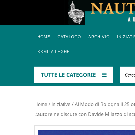
Skip
to
content
HOME
CATALOGO
ARCHIVIO
INIZIAT
XXMILA LEGHE
Cerca
TUTTE LE CATEGORIE
/
/ Al Modo di Bologna il 25 ot
Home
Iniziative
L’autore ne discute con Davide Milazzo di sc