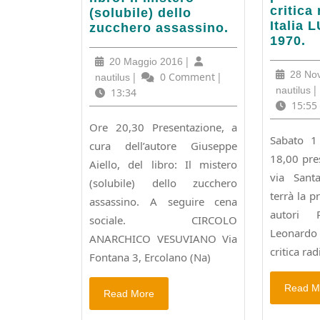
1
critica
PRESENTAZIONE
(solubile) dello
dicemb
Italia 
del
zucchero assassino.
presen
1970.
libro:
di
Il
20
|
20 Maggio 2016
La
mistero
28 No
Maggio
nautilus
|
0 Comment
|
nautilus
critica
(solubile)
na
|
nautilus
2016
13:34
radical
dello
15:55
in
zucchero
Ore 20,30 Presentazione, a
Italia
assassino.
Sabato 1
LUDD
cura dell’autore Giuseppe
18,00 pres
1967-
Aiello, del libro: Il mistero
1970.
via Sant
(solubile) dello zucchero
terrà la p
assassino. A seguire cena
autori 
sociale. CIRCOLO
Leonardo
ANARCHICO VESUVIANO Via
critica rad
Fontana 3, Ercolano (Na)
Read M
Read
Read More
More