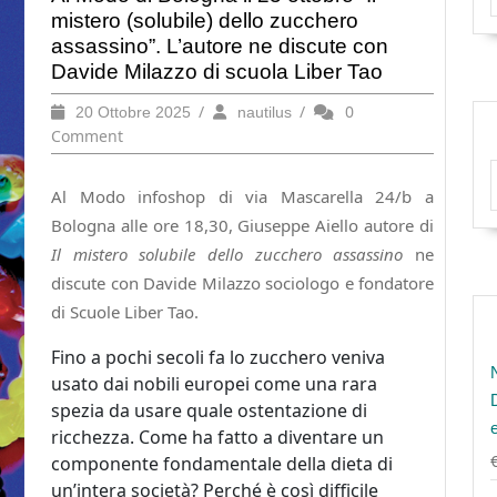
mistero (solubile) dello zucchero
assassino”. L’autore ne discute con
Davide Milazzo di scuola Liber Tao
20
/
nautilus
/
0
20 Ottobre 2025
nautilus
Ottobre
Comment
2025
Al Modo infoshop di via Mascarella 24/b a
Bologna alle ore 18,30
, Giuseppe Aiello autore di
Il mistero solubile dello zucchero assassino
ne
discute con Davide Milazzo sociologo e fondatore
di Scuole Liber Tao.
Fino a pochi secoli fa lo zucchero veniva
usato dai nobili europei come una rara
spezia da usare quale ostentazione di
ricchezza. Come ha fatto a diventare un
componente fondamentale della dieta di
un’intera società? Perché è così difficile