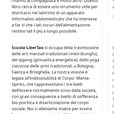
l’hanno accompagnata e molto altro. Questo
libro cerca di essere uno strumento utile per
districarsi nel labirinto di un apparato
informativo addomesticato che ha interesse
a far sì che i lati oscuri dell’alimentazione
restino tali il più a lungo possibile.
Scuola LiberTao
si occupa della trasmissione
delle arti marziali tradizionali cinesi (kungfu),
del qigong (ginnastica energetica), dello yoga
classicoe delle armi tradizionali, a Bologna,
Faenza e Brisighella. La nostra visione è
legata all’indissolubilità di Corpo- Mente-
Spirito, che rappresentano i tre livelli
dell’essere normalmente scissi dalla società,
con gravi conseguenze a livello di sofferenza
bio-psichica e disarticolazione del corpo
sociale. Noi ci alleniamo invece per essere