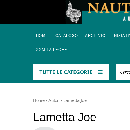
Skip
to
content
HOME
CATALOGO
ARCHIVIO
INIZIAT
XXMILA LEGHE
Cerca
TUTTE LE CATEGORIE
/
/ Lametta Joe
Home
Autori
Lametta Joe