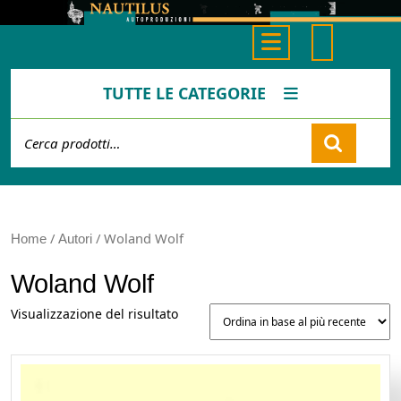
Skip
to
Open
content
Button
TUTTE LE CATEGORIE
Cerca:
Cart
/
/ Woland Wolf
Home
Autori
Woland Wolf
Visualizzazione del risultato