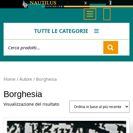
Skip
to
Open
content
Button
TUTTE LE CATEGORIE
Cerca:
Cart
/
/ Borghesia
Home
Autore
Borghesia
Visualizzazione del risultato