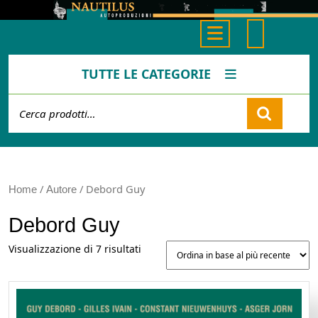
Skip
to
Open
content
Button
TUTTE LE CATEGORIE
Cerca:
Cart
/
/ Debord Guy
Home
Autore
Debord Guy
Ordina
Visualizzazione di 7 risultati
in
base
al
più