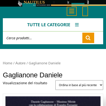
Skip
to
Open
content
Button
TUTTE LE CATEGORIE
Cerca:
Cart
/
/ Gaglianone Daniele
Home
Autore
Gaglianone Daniele
Visualizzazione del risultato