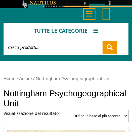
Skip
to
Open
content
Button
TUTTE LE CATEGORIE
Cerca:
Cart
/
/ Nottingham Psychogeographical Unit
Home
Autore
Nottingham Psychogeographical
Unit
Visualizzazione del risultato