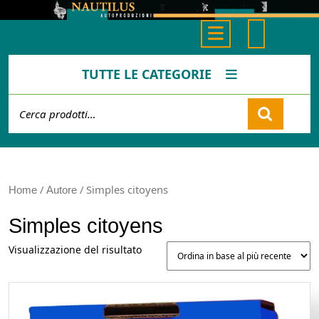
Skip
to
Open
content
Button
TUTTE LE CATEGORIE
Cerca:
Cart
/
/ Simples citoyens
Home
Autore
Simples citoyens
Visualizzazione del risultato