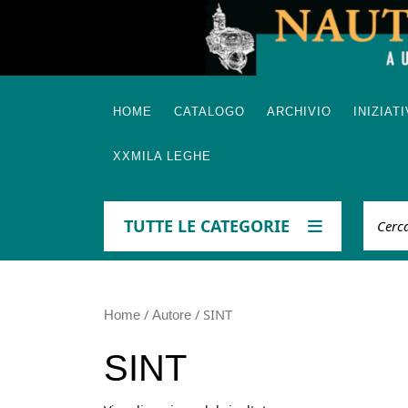
Skip
to
content
HOME
CATALOGO
ARCHIVIO
INIZIAT
XXMILA LEGHE
Cerca
TUTTE LE CATEGORIE
/
/ SINT
Home
Autore
SINT