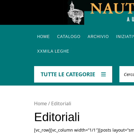
Skip
to
content
HOME
CATALOGO
ARCHIVIO
INIZIAT
XXMILA LEGHE
Cerca
TUTTE LE CATEGORIE
/ Editoriali
Home
Editoriali
[vc_row][vc_column width=”1/1″][posts layout=”sma