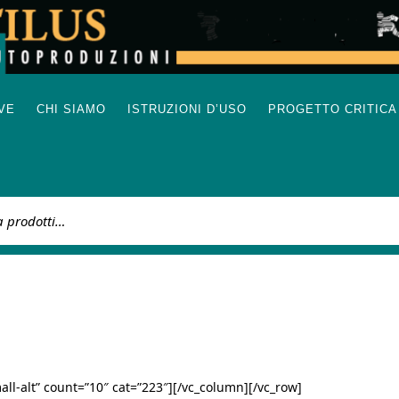
IVE
CHI SIAMO
ISTRUZIONI D’USO
PROGETTO CRITICA
:
ll-alt” count=”10″ cat=”223″][/vc_column][/vc_row]