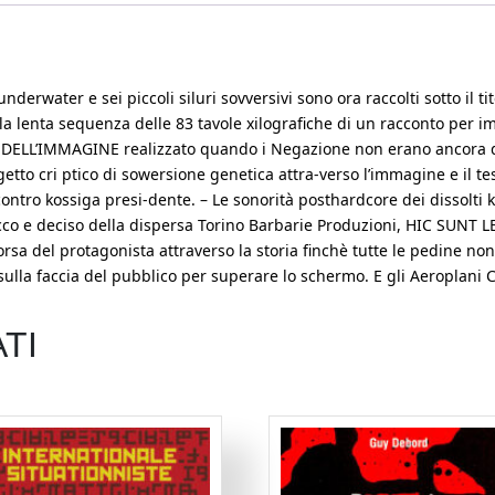
nderwater e sei piccoli siluri sovversivi sono ora raccolti sotto il 
alla lenta sequenza delle 83 tavole xilografiche di un racconto per 
E DELL’IMMAGINE realizzato quando i Negazione non erano ancora d
ogetto cri ptico di sowersione genetica attra-verso l’immagine e il te
tro kossiga presi-dente. – Le sonorità posthardcore dei dissolti ki
ecco e deciso della dispersa Torino Barbarie Produzioni, HIC SUNT 
sa del protagonista attraverso la storia finchè tutte le pedine
lla faccia del pubblico per superare lo schermo. E gli Aeroplani 
TI