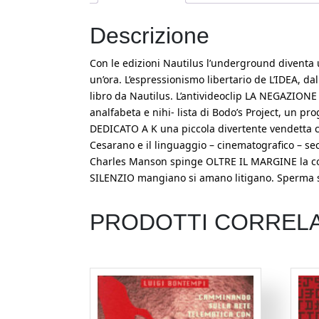
Descrizione
Con le edizioni Nautilus l’underground diventa u
un’ora. L’espressionismo libertario de L’IDEA, d
libro da Nautilus. L’antivideoclip LA NEGAZION
analfabeta e nihi- lista di Bodo’s Project, un pr
DEDICATO A K una piccola divertente vendetta con
Cesarano e il linguaggio – cinematografico – s
Charles Manson spinge OLTRE IL MARGINE la cor
SILENZIO mangiano si amano litigano. Sperma su
PRODOTTI CORRELA