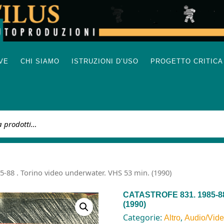
IVE
CHI SIAMO
ISTRUZIONI D’USO
PROGETTO CRITICA
:
-88 . Torino video underwater. VHS 53 min. (1990)
CATASTROFE 831. 1985-88 
(1990)
Categorie:
,
Altro
Audio/Vid