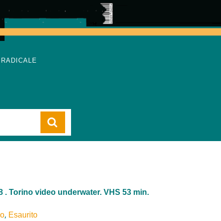
 RADICALE
Cart
. Torino video underwater. VHS 53 min.
,
eo
Esaurito