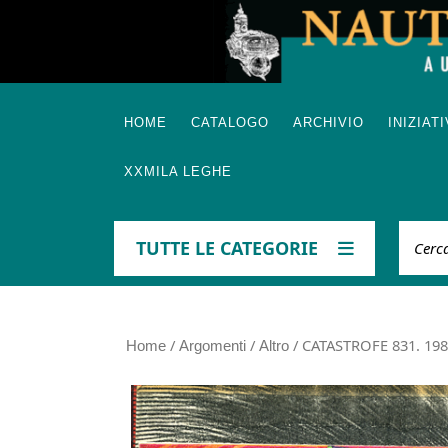
Skip
to
content
HOME
CATALOGO
ARCHIVIO
INIZIAT
XXMILA LEGHE
Cerca
TUTTE LE CATEGORIE
/
/
/ CATASTROFE 831. 1985
Home
Argomenti
Altro