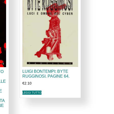
LUIGI BONTEMPI: BYTE
TO
RUGGINOSI. PAGINE 64.
LLE
€
2.10
E
LEGGI TUTTO
TA
NE