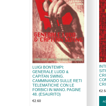
IN
LUIGI BONTEMPI:
SIT
GENERALE LUDD &
CRI
CAPITAN SWING.
CO
CAMMINANDO SULLE RETI
CRI
TELEMATICHE CON LE
FORBICI IN MANO. PAGINE
€
2.
48. (ESAURITO)
€
2.60
AG