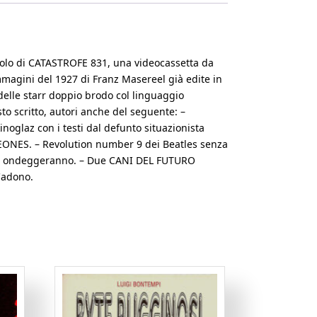
titolo di CATASTROFE 831, una videocassetta da
immagini del 1927 di Franz Masereel già edite in
elle starr doppio brodo col linguaggio
sto scritto, autori anche del seguente: –
noglaz con i testi dal defunto situazionista
LEONES. – Revolution number 9 dei Beatles senza
 non ondeggeranno. – Due CANI DEL FUTURO
Cadono.