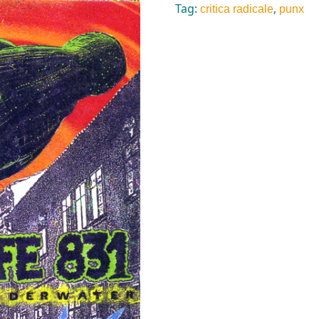
Tag:
,
critica radicale
punx