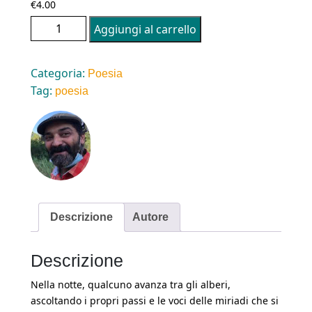
€
4.00
Caterpillar: PRIMA CHE ANCORA e altri versi.
Aggiungi al carrello
Pagine 48. quantità
Categoria:
Poesia
Tag:
poesia
Descrizione
Autore
Descrizione
Nella notte, qualcuno avanza tra gli alberi,
ascoltando i propri passi e le voci delle miriadi che si