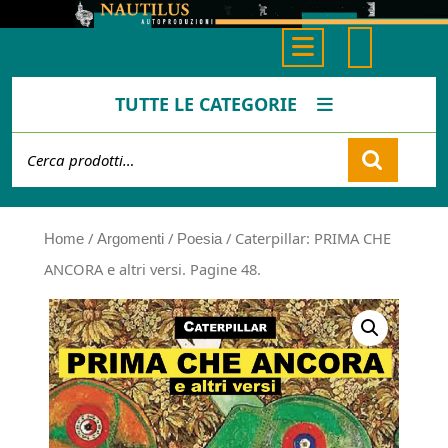
Skip
to
Open
content
Button
TUTTE LE CATEGORIE
Cerca:
Cart
/
/
/ Caterpillar: PRIMA CHE
Home
Argomenti
Poesia
ANCORA e altri versi. Pagine 48.