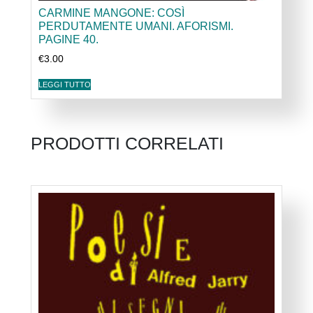
CARMINE MANGONE: COSÌ
PERDUTAMENTE UMANI. AFORISMI.
PAGINE 40.
€
3.00
LEGGI TUTTO
PRODOTTI CORRELATI