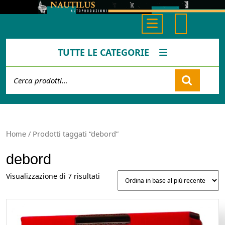
Skip
to
Open
content
Button
TUTTE LE CATEGORIE
Cerca:
Cart
/ Prodotti taggati “debord”
Home
debord
Ordina
Visualizzazione di 7 risultati
in
base
al
più