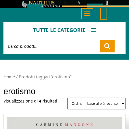
Skip
to
Open
content
Button
TUTTE LE CATEGORIE
Cerca:
Cart
/ Prodotti taggati “erotismo”
Home
erotismo
Ordina
Visualizzazione di 4 risultati
in
base
al
più