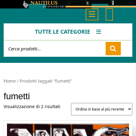
Skip
to
Open
content
Button
TUTTE LE CATEGORIE
Cerca:
Cart
/ Prodotti taggati “fumetti”
Home
fumetti
Ordina
Visualizzazione di 2 risultati
in
base
al
più