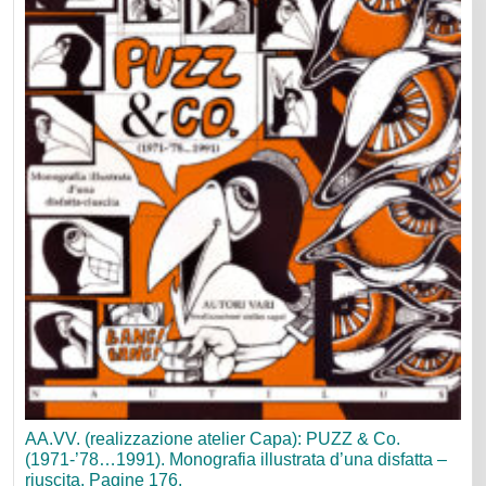
recente
AA.VV. (realizzazione atelier Capa): PUZZ & Co.
(1971-’78…1991). Monografia illustrata d’una disfatta –
riuscita. Pagine 176.