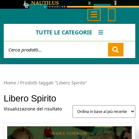
Skip
to
Open
content
Button
TUTTE LE CATEGORIE
Cerca:
Cart
/ Prodotti taggati “Libero Spirito”
Home
Libero Spirito
Visualizzazione del risultato