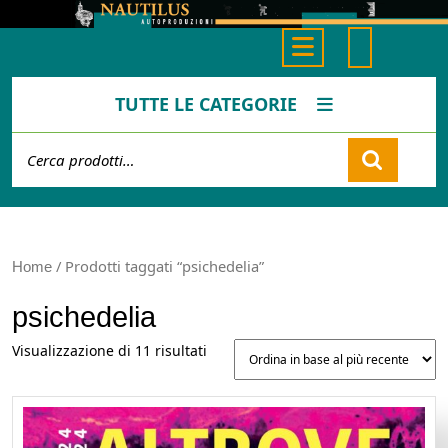
Skip
to
Open
content
Button
TUTTE LE CATEGORIE
Cerca:
Cart
/ Prodotti taggati “psichedelia”
Home
psichedelia
Ordina
Visualizzazione di 11 risultati
in
base
al
più