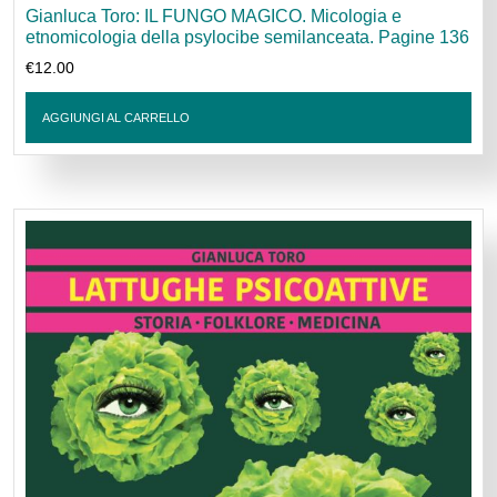
Gianluca Toro: IL FUNGO MAGICO. Micologia e
etnomicologia della psylocibe semilanceata. Pagine 136
€
12.00
AGGIUNGI AL CARRELLO