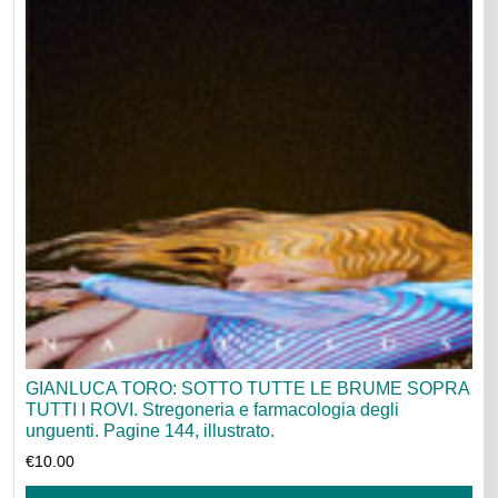
GIANLUCA TORO: SOTTO TUTTE LE BRUME SOPRA
TUTTI I ROVI. Stregoneria e farmacologia degli
unguenti. Pagine 144, illustrato.
€
10.00