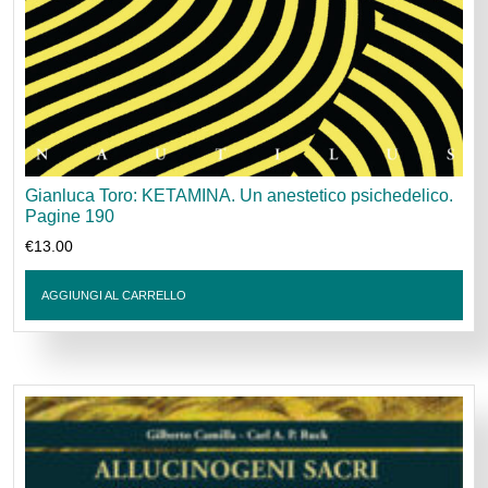
Gianluca Toro: KETAMINA. Un anestetico psichedelico.
Pagine 190
€
13.00
AGGIUNGI AL CARRELLO