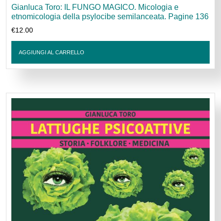
Gianluca Toro: IL FUNGO MAGICO. Micologia e
etnomicologia della psylocibe semilanceata. Pagine 136
€
12.00
AGGIUNGI AL CARRELLO