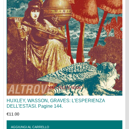
HUXLEY, WASSON, GRAVES: L’ESPERIENZA
DELL’ESTASI. Pagine 144.
€
11.00
AGGIUNGI AL CARRELLO