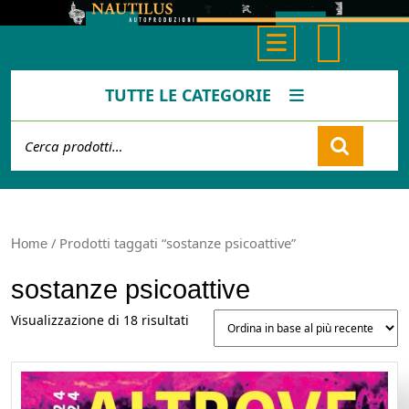
Skip
to
Open
content
Button
TUTTE LE CATEGORIE
Cerca:
Cart
/ Prodotti taggati “sostanze psicoattive”
Home
sostanze psicoattive
Ordina
Visualizzazione di 18 risultati
in
base
al
più