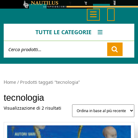
Skip
to
Open
content
Button
TUTTE LE CATEGORIE
Cerca:
Cart
/ Prodotti taggati “tecnologia”
Home
tecnologia
Ordina
Visualizzazione di 2 risultati
in
base
al
più