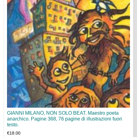
GIANNI MILANO, NON SOLO BEAT. Maestro poeta
anarchico. Pagine 368, 76 pagine di illustrazioni fuori
testo.
€
18.00