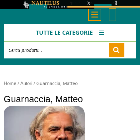
Skip
to
Open
content
Button
TUTTE LE CATEGORIE
Cerca:
Cart
/
/ Guarnaccia, Matteo
Home
Autori
Guarnaccia, Matteo