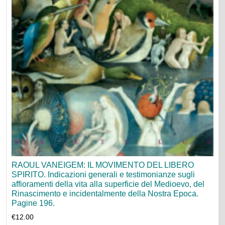
RAOUL VANEIGEM: IL MOVIMENTO DEL LIBERO
SPIRITO. Indicazioni generali e testimonianze sugli
affioramenti della vita alla superficie del Medioevo, del
Rinascimento e incidentalmente della Nostra Epoca.
Pagine 196.
€
12.00