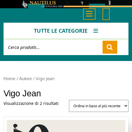
Skip
to
Open
content
Button
TUTTE LE CATEGORIE
Cerca:
Cart
/
/ Vigo Jean
Home
Autore
Vigo Jean
Ordina
Visualizzazione di 2 risultati
in
base
al
più