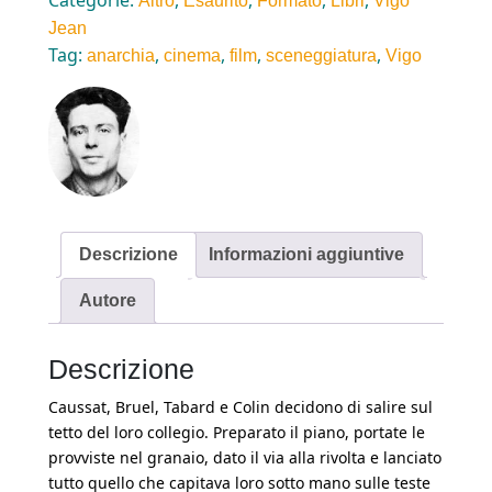
Altro
Esaurito
Formato
Libri
Vigo
Jean
Tag:
,
,
,
,
anarchia
cinema
film
sceneggiatura
Vigo
Descrizione
Informazioni aggiuntive
Autore
Descrizione
Caussat, Bruel, Tabard e Colin decidono di salire sul
tetto del loro collegio. Preparato il piano, portate le
provviste nel granaio, dato il via alla rivolta e lanciato
tutto quello che capitava loro sotto mano sulle teste