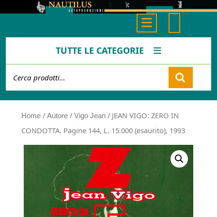
Skip
to
Open
content
Button
TUTTE LE CATEGORIE
Cerca:
Cart
/
/
/ JEAN VIGO: ZERO IN
Home
Autore
Vigo Jean
CONDOTTA. Pagine 144, L. 15.000 (esaurito), 1993