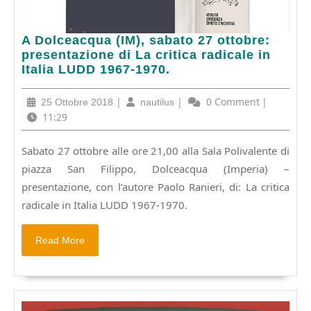
A
A Dolceacqua (IM), sabato 27 ottobre:
Dolceacqua
presentazione di La critica radicale in
(IM),
Italia LUDD 1967-1970.
sabato
27
25
|
nautilus
|
0 Comment
|
25 Ottobre 2018
nautilus
ottobre:
Ottobre
11:29
presentazione
2018
di
Sabato 27 ottobre alle ore 21,00 alla Sala Polivalente di
La
piazza San Filippo, Dolceacqua (Imperia) –
critica
radicale
presentazione, con l’autore Paolo Ranieri, di: La critica
in
radicale in Italia LUDD 1967-1970.
Italia
LUDD
Read
Read More
1967-
More
1970.