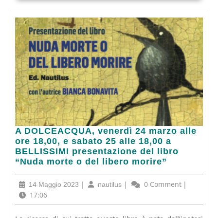
A
A DOLCEACQUA, venerdì 24 marzo alle
DOLCEACQUA,
ore 18,00, e sabato 25 alle 18,00 a
venerdì
BELLISSIMI presentazione del libro
24
“Nuda morte o del libero morire”
marzo
alle
14
|
nautilus
|
0 Comment
|
14 Maggio 2023
nautilus
ore
Maggio
17:06
18,00,
2023
e