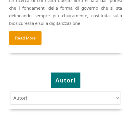
La ricerca di cui tratta questo libro è nata dall’ipotesi
sabato
che i fondamenti della forma di governo che si sta
25
alle
delineando sempre più chiaramente, costituita sulla
18,00
biosicurezza e sulla digitalizzazione
a
BELLISSIMI
Read
Read More
presentazione
More
del
libro
“Nuda
morte
o
del
Autori
libero
morire”