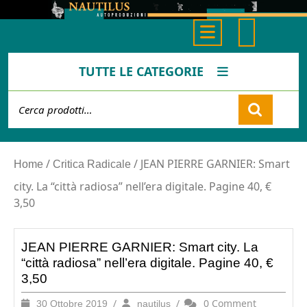
Skip
to
Open
content
Button
TUTTE LE CATEGORIE
Cerca:
Cart
/
/ JEAN PIERRE GARNIER: Smart
Home
Critica Radicale
city. La “città radiosa” nell’era digitale. Pagine 40, €
3,50
JEAN PIERRE GARNIER: Smart city. La
“città radiosa” nell’era digitale. Pagine 40, €
3,50
30
/
nautilus
/
0 Comment
30 Ottobre 2019
nautilus