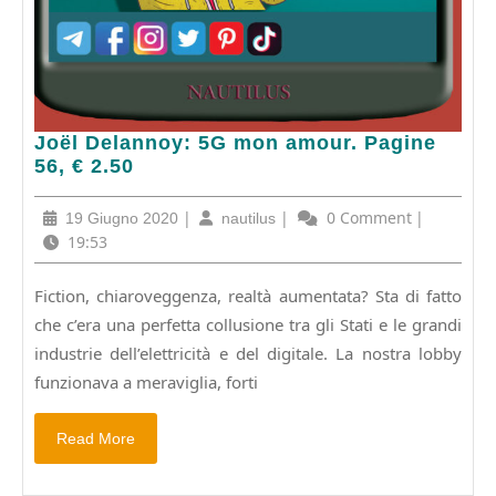
Joël
Joël Delannoy: 5G mon amour. Pagine
Delannoy:
56, € 2.50
5G
mon
19
|
nautilus
|
0 Comment
|
19 Giugno 2020
nautilus
amour.
Giugno
19:53
Pagine
2020
56,
Fiction, chiaroveggenza, realtà aumentata? Sta di fatto
€
che c’era una perfetta collusione tra gli Stati e le grandi
2.50
industrie dell’elettricità e del digitale. La nostra lobby
funzionava a meraviglia, forti
Read
Read More
More